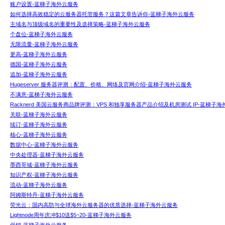
账户设置-蓝梯子海外云服务
如何选择高效稳定的云服务器托管服务？这篇文章告诉你-蓝梯子海外云服务
主域名与顶级域名的重要性及选择策略-蓝梯子海外云服务
个盘位-蓝梯子海外云服务
无限流量-蓝梯子海外云服务
更高-蓝梯子海外云服务
德国-蓝梯子海外云服务
追加-蓝梯子海外云服务
Hugeserver 服务器评测：配置、价格、网络及官网介绍-蓝梯子海外云服务
不满意-蓝梯子海外云服务
Racknerd 美国云服务商品牌评测：VPS 和独享服务器产品介绍及机房测试 IP-蓝梯子
关联-蓝梯子海外云服务
续订-蓝梯子海外云服务
核心-蓝梯子海外云服务
数据中心-蓝梯子海外云服务
中央处理器-蓝梯子海外云服务
墨西哥城-蓝梯子海外云服务
知识产权-蓝梯子海外云服务
流动-蓝梯子海外云服务
阿姆斯特丹-蓝梯子海外云服务
荧光云：国内高防与全球海外云服务器的优质选择-蓝梯子海外云服务
Lightnode周年庆冲$10送$5~20-蓝梯子海外云服务