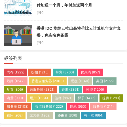
付加送一个月，年付加送两个月
0
香港 IDC 华纳云推出高性价比云计算机年支付套
餐，免实名免备案
0
标签列表
内存
(1222)
折扣
(1215)
带宽
(3760)
优惠码
(857)
线路
(1647)
香港云服务器
(2003)
硬盘
(1040)
美国
(2155)
配置
(805)
云服务器
(2321)
香港
(2361)
性能
(1205)
流量
(990)
用户
(1384)
选择
(887)
梯子
(1476)
提供
(1280)
服务器
(3108)
香港服务器
(1222)
网站
(950)
服务商
(1311)
访问
(962)
尤其是
(1262)
路由器
(836)
有一次
(884)