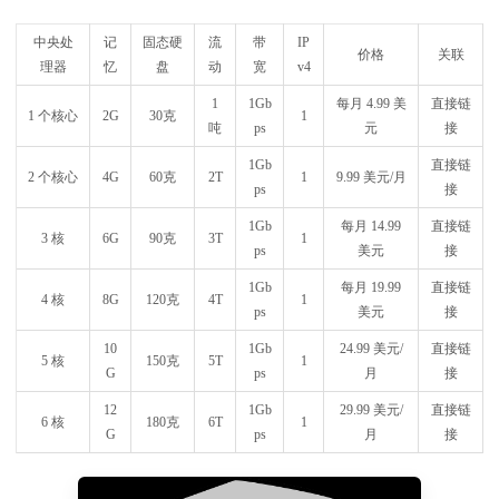
中央处
记
固态硬
流
带
IP
价格
关联
理器
忆
盘
动
宽
v4
1
1Gb
每月 4.99 美
直接链
1 个核心
2G
30克
1
吨
ps
元
接
1Gb
直接链
2 个核心
4G
60克
2T
1
9.99 美元/月
ps
接
1Gb
每月 14.99
直接链
3 核
6G
90克
3T
1
ps
美元
接
1Gb
每月 19.99
直接链
4 核
8G
120克
4T
1
ps
美元
接
10
1Gb
24.99 美元/
直接链
5 核
150克
5T
1
G
ps
月
接
12
1Gb
29.99 美元/
直接链
6 核
180克
6T
1
G
ps
月
接