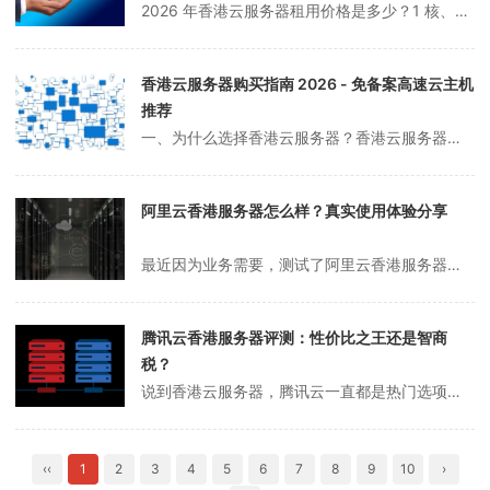
2026 年香港云服务器租用价格是多少？1 核、2 核、4 核、8 核配置每月需要多少钱？本文整理了最新的香港云服务器价格表，包含各大服务商的配置和报价，帮你选择性价比最高的香港云服务器。香港云服务器优势香港云服务器因其独特的地理位置和政策优势，成为众多企业和个人用户的首选：1. 免备案香港服务器不需要 IC...
香港云服务器购买指南 2026 - 免备案高速云主机
推荐
一、为什么选择香港云服务器？香港云服务器是众多出海企业和个人的首选，凭借其独特的地理优势和政策优势，成为连接中国大陆与海外市场的理想桥梁。香港云服务器核心优势：免备案：香港服务器无需中国大陆 ICP 备案，购买后即可立即上线使用超低延迟：距离中国大陆最近，延迟仅 10-30ms，访问速度媲美国内服务器国际带宽...
阿里云香港服务器怎么样？真实使用体验分享
最近因为业务需要，测试了阿里云香港服务器，用了一个多月，今天来分享一下真实的使用体验。阿里云香港服务器性能测试先说结论：阿里云香港服务器整体表现中规中矩，适合对品牌有要求的用户。延迟方面，大陆访问大概在 40-60ms 左右，晚高峰偶尔会上升到 100ms+。带宽方面，我测试的是 5Mbps 套餐，实际下载速...
腾讯云香港服务器评测：性价比之王还是智商
税？
说到香港云服务器，腾讯云一直都是热门选项。最近帮朋友部署项目，正好测试了一下腾讯云的香港节点，用了一个月，有些真实体验想跟大家分享一下。腾讯云香港服务器性能实测先说结论：腾讯云香港服务器整体表现不错，但也不是完美无缺。延迟方面，大陆访问大概在 30-50ms 左右，晚高峰偶尔会跳到 80ms+，但还在可接受范...
‹‹
1
2
3
4
5
6
7
8
9
10
›