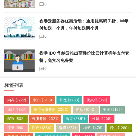
0
香港云服务器优惠活动：通用优惠码 7 折，半年
付加送一个月，年付加送两个月
0
香港 IDC 华纳云推出高性价比云计算机年支付套
餐，免实名免备案
0
标签列表
内存
(1222)
折扣
(1215)
带宽
(3760)
优惠码
(857)
线路
(1647)
香港云服务器
(2003)
硬盘
(1040)
美国
(2155)
配置
(805)
云服务器
(2321)
香港
(2361)
性能
(1205)
流量
(990)
用户
(1384)
选择
(887)
梯子
(1476)
提供
(1280)