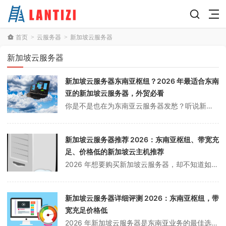
首页
云服务器
新加坡云服务器
>
>
新加坡云服务器
新加坡云服务器东南亚枢纽？2026 年最适合东南
亚的新加坡云服务器，外贸必看
你是不是也在为东南亚云服务器发愁？听说新加坡云服务器是东南亚枢纽，但到底适不适合？会不会踩坑？别急，今天我就来告诉你：新加坡云服务器真的是东南亚业务的首选！新加坡云服务器为什么是东南亚枢纽？先给你一个肯定的答案：新加坡云服务器真的是东南亚业务的首选！新加坡地理位置优越，网络发达，真的是东南亚枢纽。为什么选择新...
新加坡云服务器推荐 2026：东南亚枢纽、带宽充
足、价格低的新加坡云主机推荐
2026 年想要购买新加坡云服务器，却不知道如何选择？东南亚枢纽、带宽充足、价格低的新加坡云服务器有哪些？本文详细讲解新加坡云服务器推荐，帮你做出最佳选择。新加坡云服务器优势新加坡云服务器具有以下优势：1. 东南亚枢纽地理位置优势覆盖东南亚市场东南亚枢纽2. 带宽充足带宽资源充足带宽充足带宽大3. 价格低价格...
新加坡云服务器详细评测 2026：东南亚枢纽，带
宽充足价格低
2026 年新加坡云服务器是东南亚业务的最佳选择，作为东南亚枢纽，带宽充足、价格低廉。本文详细评测新加坡云服务器的性能、价格和适用场景。新加坡云服务器优势新加坡云服务器具有以下优势：1. 东南亚枢纽位于东南亚中心位置覆盖东南亚各国访问速度快网络延迟低2. 带宽充足国际带宽资源丰富带宽价格低廉适合大流量网站网络...