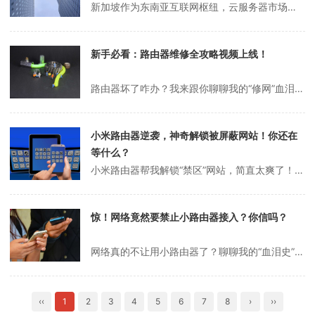
新加坡作为东南亚互联网枢纽，云服务器市场近年来快速增长。无论是跨境电商、游戏出海还是东南亚本地化业务，新加坡服务器都是热门选择。但面对市场上众多商家和配置，该如何选到性价比高、稳定可靠的新加坡云服务器？本文从实战角度给出完整选购建议。 一、为什么选新加坡云服务器？ 1. 地理位置优越，辐射东南亚...
新手必看：路由器维修全攻略视频上线！
路由器坏了咋办？我来跟你聊聊我的“修网”血泪史说实话，家里路由器坏掉的那一刻，真的整个人都懵了。你是不是也有过那种感觉？网一断，感觉整个世界都跟你失联了，手机刷不了，电脑连不上，简直像被扔回了“原始社会”。我当时就下定决心，无论如何也要把这小东西修好！今天就来跟你们聊聊我的“修网”经历，顺便分享点小经验，希望...
小米路由器逆袭，神奇解锁被屏蔽网站！你还在
等什么？
小米路由器帮我解锁“禁区”网站，简直太爽了！嘿，朋友们，你们有没有遇到过那种特别抓狂的情况？就是想上个网站查点资料，结果页面一打开就是“无法访问”，气得我直想砸键盘！说实话，这种被屏蔽的体验真的让人很无语，尤其是有时候工作急需某些信息，偏偏就是进不去。今天我就想跟你们聊聊，我是怎么用小米路由器搞定这个问题的，...
惊！网络竟然要禁止小路由器接入？你信吗？
网络真的不让用小路由器了？聊聊我的“血泪史”说实话，最近我真是被网络这事儿搞得有点儿头大。你是不是也有过这样的经历？家里Wi-Fi信号死活覆盖不到某些角落，手机一过去就“断崖式”掉线，气得人想砸墙！为了解决这个问题，我前段时间特意买了个小路由器，心想这下总能“满血复活”了吧？结果呢，最近听说有些地方开始禁止接...
‹‹
1
2
3
4
5
6
7
8
›
››