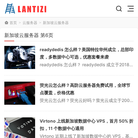
首页
云服务器
新加坡云服务器
>
>
新加坡云服务器 第6页
readydedis 怎么样？美国特拉华州成立，总部印
度，多数据中心可选，优惠套餐来袭
readydedis 怎么样？ readydedis 成立于2018年美国特拉华州，总部位于印度，在洛杉矶、纽约、西雅图、亚特兰大、印度孟买、德国法尔肯施泰因均设有数据中心。商家目前新加坡 AMD EPYC VPS 优惠15%，月付$5.95，配置为1vCPU/1G/25G SSD/1*IPv4/1G带宽@5...
荧光云怎么样？高防云服务器免费试用，全球节
点覆盖，价格优惠
荧光云怎么样？荧光云好吗？萤光云成立于2002年，总部设在福建福州。荧光云专注于高防云服务器和全球节点，支持最多7天的免费试用。高防云服务器提供免费的50G防御死亡包赔偿，适用于高防站、游戏高防御和全球业务。萤光云在世界7个国家有12个节点。福州精品高防，香港CN2国内节点、北京、上海和台北；越南-河内、泰国...
Virtono 上线新加坡数据中心 VPS，首月 50% 折
扣，11 个数据中心通用
Virtono 近期上线了新加坡数据中心的 VPS，基于 kvm 虚拟化，ssd 硬盘，1G 带宽，2T 月流量，raid10 存储，支持自定义 iso。为庆祝新加坡数据中心上线，Virtono 发布了首月 50% 的折扣券，请注意不仅适用于新加坡数据中心，还适用于新加坡、美国、荷兰、法国等 11 个数据中心...