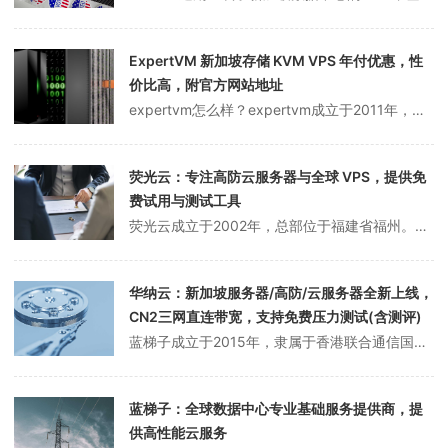
ExpertVM 新加坡存储 KVM VPS 年付优惠，性
价比高，附官方网站地址
expertvm怎么样？expertvm成立于2011年，隶属于Secureax机房，主要从事新加坡机房虚拟主机、新加坡AMD Ryzen NVMe VPS、存储VPS、商家支持paypal支付GPU服务器，不提供退款。ExpertVM现在在新加坡推出了存储KVM VPS，年付性价比高，包括1核/1GB内存/...
荧光云：专注高防云服务器与全球 VPS，提供免
费试用与测试工具
荧光云成立于2002年，总部位于福建省福州。荧光云专注于国内高防云服务器和全球VPS，在世界7个国家有12个节点。荧光云服务器支持最多7天的免费试用，国内高防云服务器提供免费的50G防御死亡包赔偿，适用于高防站、游戏高防御和全球业务。萤光云推出云服务器在线速度测试页面，可以在不购买的情况下测试服务器性能。pi...
华纳云：新加坡服务器/高防/云服务器全新上线，
CN2三网直连带宽，支持免费压力测试(含测评)
蓝梯子成立于2015年，隶属于香港联合通信国际有限公司，持有ICP/IDC/ISP/CDN等证书。拥有自己的网络IP地址和ASN、香港、美国、新加坡等全球数据中心资源，提供BGP国际多线网络和CN2、联通、移动点对点直接连接带宽，配备顶级防火墙，支持TB级大带宽保护，机房单IP保护高达 T级，支持1Gbps无...
蓝梯子：全球数据中心专业基础服务提供商，提
供高性能云服务