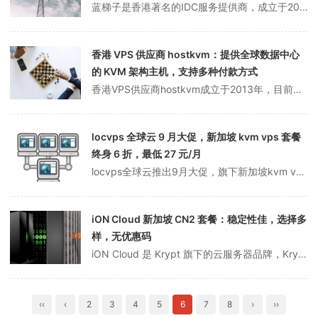
蓝梯子是香港著名的IDC服务提供商，成立于2015年，隶属于香港联合通信国际有限公司，持有ICP/IDC/ISP享有多地数据中心资源的CDN等证书，是全球数据中心专业基础服务提供商。提供BGP国际多线 CN2 GIA回国专线，智能切换线路。此外，自研顶级防火墙支持TB级大带宽防护，机房单IP防护高达T级，网络...
香港 VPS 供应商 hostkvm：提供全球数据中心
的 KVM 架构主机，支持多种付款方式
香港VPS供应商hostkvm成立于2013年，目前已提供 中国香港、日本、新加坡、美国、韩国和俄罗斯数据中心的KVM架构主机。全线业务真实硬件资源不超卖，保证系统性能，支持艾莉、Paypal付款交易。新加坡kvm vps接入CN2、PCCW、Singtel等BGP网络适用于主要从事东南亚业务的亚太地区。注：...
locvps 全球云 9 月大促，新加坡 kvm vps 套餐
终身 6 折，最低 27 元/月
locvps全球云推出9月大促，旗下新加坡kvm vps（套餐仅限Light和Silver）、BGP+CN2线路终身6折优惠，折后最低配置27元/月。当然，商家常规的8折促销活动还在火热进行中。点击进入： locvps官网地址locvps 优惠券代码：1）全场8折代码： 2022 （终身代码，无时间限制）2）...
iON Cloud 新加坡 CN2 套餐：稳定性佳，选择多
样，无优惠码
iON Cloud 是 Krypt 旗下的云服务器品牌，Krypt 是一家成立于 1998 年的老牌服务器企业，主要销售独立服务器产品。iON Cloud 是 Krypt 于 2019 年推出的全新云服务器子品牌，目前可选择的数据中心有达拉斯、檀香山、洛杉矶、纽约、圣何塞、新加坡和华盛顿特区，美国境内的实体服...
‹‹
‹
2
3
4
5
6
7
8
›
››