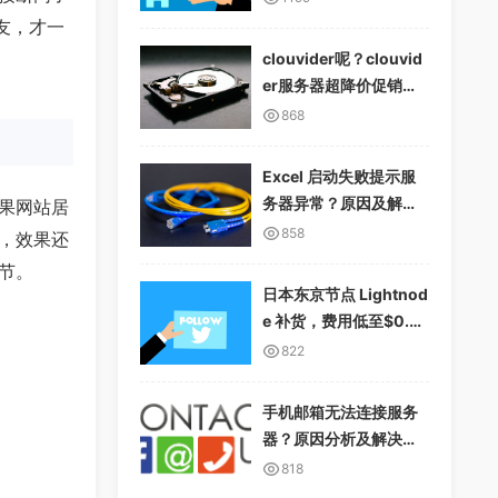
友，才一
clouvider呢？clouvid
er服务器超降价促销，1
0Gbps无限流量
868
Excel 启动失败提示服
务器异常？原因及解决
果网站居
方案详解
858
，效果还
节。
日本东京节点 Lightnod
e 补货，费用低至$0.01
2/小时，支持多种支付
822
方式
手机邮箱无法连接服务
器？原因分析及解决方
案
818