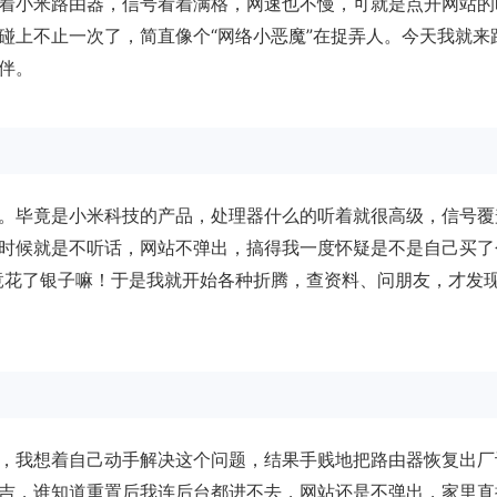
着小米路由器，信号看着满格，网速也不慢，可就是点开网站的
碰上不止一次了，简直像个“网络小恶魔”在捉弄人。今天我就来
伴。
。毕竟是小米科技的产品，处理器什么的听着就很高级，信号覆
时候就是不听话，网站不弹出，搞得我一度怀疑是不是自己买了
竟花了银子嘛！于是我就开始各种折腾，查资料、问朋友，才发
，我想着自己动手解决这个问题，结果手贱地把路由器恢复出厂
吉，谁知道重置后我连后台都进不去，网站还是不弹出，家里直