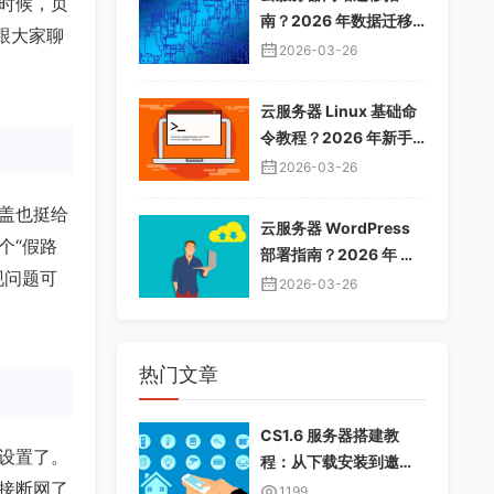
时候，页
南？2026 年数据迁移
跟大家聊
教程，无缝切换服务器
2026-03-26
云服务器 Linux 基础命
令教程？2026 年新手
入门指南，常用命令大
2026-03-26
全
盖也挺给
云服务器 WordPress
个“假路
部署指南？2026 年 Wo
现问题可
rdPress 安装配置教
2026-03-26
程，快速建站
热门文章
CS1.6 服务器搭建教
设置了。
程：从下载安装到邀请
接断网了
好友畅玩
1199