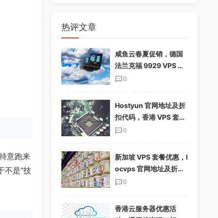
热评文章
咸鱼云春夏促销，德国
法兰克福 9929 VPS 下
单享 85%折扣，配置翻
0
倍，仅$19.12/季
Hostyun 官网地址及折
扣代码，香港 VPS 套餐
介绍
0
特意跑来
新加坡 VPS 套餐优惠，l
ocvps 官网地址及折扣
于不是“技
码分享
0
香港云服务器优惠活