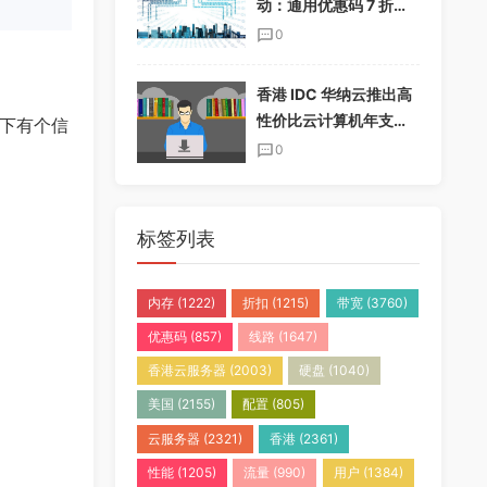
动：通用优惠码 7 折，
半年付加送一个月，年
0
付加送两个月
香港 IDC 华纳云推出高
性价比云计算机年支付
楼下有个信
套餐，免实名免备案
0
标签列表
内存
(1222)
折扣
(1215)
带宽
(3760)
优惠码
(857)
线路
(1647)
香港云服务器
(2003)
硬盘
(1040)
美国
(2155)
配置
(805)
云服务器
(2321)
香港
(2361)
性能
(1205)
流量
(990)
用户
(1384)