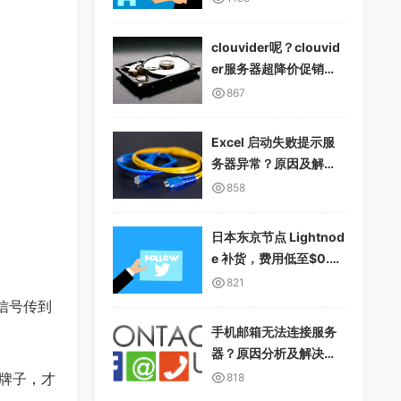
clouvider呢？clouvid
er服务器超降价促销，1
0Gbps无限流量
867
Excel 启动失败提示服
务器异常？原因及解决
方案详解
858
日本东京节点 Lightnod
e 补货，费用低至$0.01
2/小时，支持多种支付
821
方式
信号传到
手机邮箱无法连接服务
器？原因分析及解决方
案
牌子，才
818