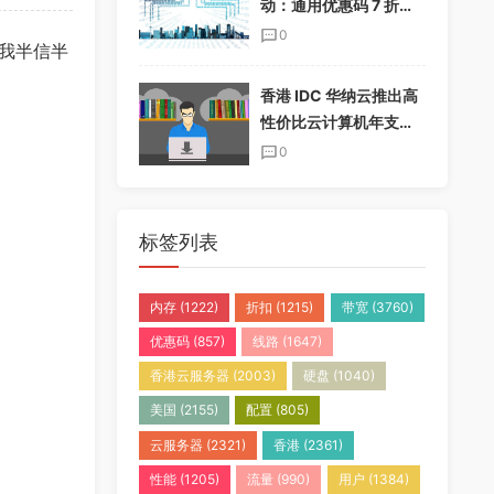
动：通用优惠码 7 折，
半年付加送一个月，年
0
我半信半
付加送两个月
香港 IDC 华纳云推出高
性价比云计算机年支付
套餐，免实名免备案
0
标签列表
内存
(1222)
折扣
(1215)
带宽
(3760)
优惠码
(857)
线路
(1647)
香港云服务器
(2003)
硬盘
(1040)
美国
(2155)
配置
(805)
云服务器
(2321)
香港
(2361)
性能
(1205)
流量
(990)
用户
(1384)