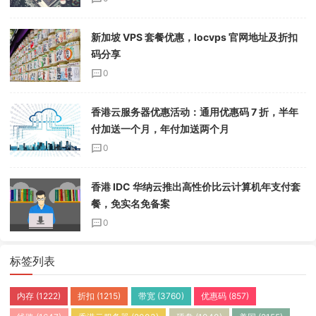
新加坡 VPS 套餐优惠，locvps 官网地址及折扣
码分享
0
香港云服务器优惠活动：通用优惠码 7 折，半年
付加送一个月，年付加送两个月
0
香港 IDC 华纳云推出高性价比云计算机年支付套
餐，免实名免备案
0
标签列表
内存
(1222)
折扣
(1215)
带宽
(3760)
优惠码
(857)