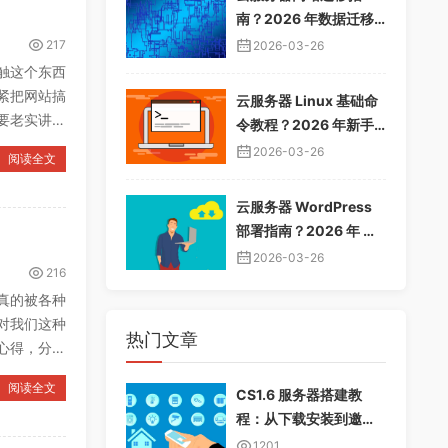
南？2026 年数据迁移
教程，无缝切换服务器
217
2026-03-26
触这个东西
紧把网站搞
云服务器 Linux 基础命
要老实讲，
令教程？2026 年新手
入门指南，常用命令大
2026-03-26
阅读全文
全
云服务器 WordPress
部署指南？2026 年 Wo
rdPress 安装配置教
2026-03-26
216
程，快速建站
真的被各种
对我们这种
热门文章
心得，分享
阅读全文
CS1.6 服务器搭建教
程：从下载安装到邀请
好友畅玩
1201