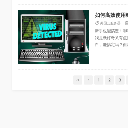
如何高效使用
美国云服务器
新手也能搞定！聊
我是既好奇又有点
白，能搞定吗？但
经历，分享点心得，
‹‹
‹
1
2
3