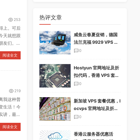
热评文章
253
得上。可后
咸鱼云春夏促销，德国
今天就想跟
法兰克福 9929 VPS 下
朋友们。你
单享 85%折扣，配置翻
0
阅读全文
倍，仅$19.12/季
Hostyun 官网地址及折
扣代码，香港 VPS 套餐
介绍
0
219
离我这种普
新加坡 VPS 套餐优惠，l
变生活！今
ocvps 官网地址及折扣
实讲，最开
码分享
0
阅读全文
香港云服务器优惠活