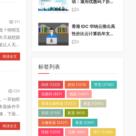
动：通用优惠码 7 折，
半年付加送一个月，年
0
付加送两个月
211
香港 IDC 华纳云推出高
觉？明明互
性价比云计算机年支付
今天就想跟
套餐，免实名免备案
0
挺让人无奈
阅读全文
标签列表
内存
(1222)
折扣
(1215)
带宽
(3760)
220
优惠码
(857)
线路
(1647)
话，一开始听
香港云服务器
(2003)
硬盘
(1040)
服务器操作不
美国
(2155)
配置
(805)
难，下面就
云服务器
(2321)
香港
(2361)
阅读全文
性能
(1205)
流量
(990)
用户
(1384)