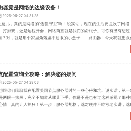
由器竟是网络的边缘设备！
2025-05-27 04:31:28
器这玩意儿，真的是网络的“边疆守卫”啊！说实话，现在的生活要是没了网
、打游戏，还是远程开会，网络简直就是我们的命根子。可你有没有想过
是谁？对，就是那个家里角落里不起眼的小盒子——路由器！今天我就想跟
为啥会被称为...
点配置查询全攻略：解决您的疑问
2025-05-27 04:29:03
想跟你们聊聊我在配置美国节点服务器时的一些心得和坑。说实话，第一
是两眼一抹黑，完全不知道从哪儿下手。你是不是也有过这种感觉？那种
心情，真的让人抓狂！第一步：服务器规格，选对硬件不吃亏老实讲，选
便挑个便宜的得了，但后...