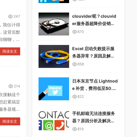
clouvider呢？clouvid
247
er服务器超降价促销，1
络，我估计得
0Gbps无限流量
，这背后默
870
你聊聊，这
Excel 启动失败提示服
阅读全文
务器异常？原因及解决
方案详解
858
日本东京节点 Lightnod
214
e 补货，费用低至$0.01
次接触这个
2/小时，支持多种支付
822
想赶紧搞定
方式
服务器规格
手机邮箱无法连接服务
器？原因分析及解决方
阅读全文
案
819