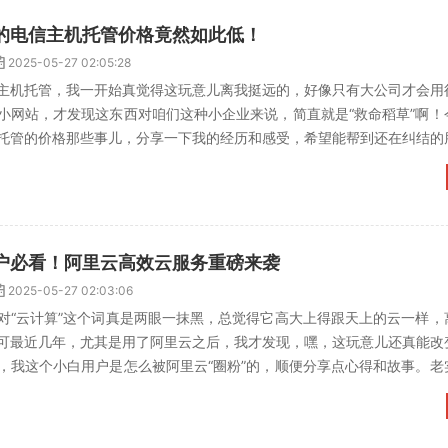
的电信主机托管价格竟然如此低！
2025-05-27 02:05:28
主机托管，我一开始真觉得这玩意儿离我挺远的，好像只有大公司才会用
小网站，才发现这东西对咱们这种小企业来说，简直就是“救命稻草”啊！
托管的价格那些事儿，分享一下我的经历和感受，希望能帮到还在纠结的
有点摸不透？别急，听...
户必看！阿里云高效云服务重磅来袭
2025-05-27 02:03:06
对“云计算”这个词真是两眼一抹黑，总觉得它高大上得跟天上的云一样，
可最近几年，尤其是用了阿里云之后，我才发现，嘿，这玩意儿还真能改
，我这个小白用户是怎么被阿里云“圈粉”的，顺便分享点心得和故事。老
为我一个朋友的小公...