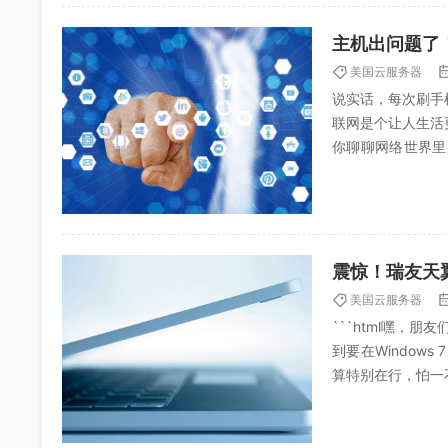
主机出问题了
美国云服务器
说实话，每次刷手
联网是个让人生活
你聊聊网络世界里
的。老实讲，我一开
震惊！瑞友天翼
美国云服务器
```html嘿，
到要在Windo
算特别在行，怕一
跟你们分享一下我的