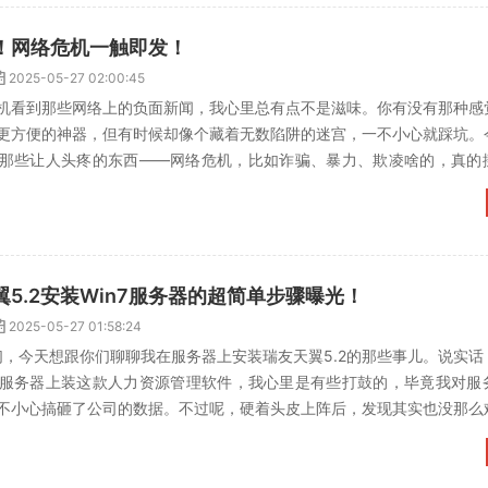
！网络危机一触即发！
2025-05-27 02:00:45
机看到那些网络上的负面新闻，我心里总有点不是滋味。你有没有那种感
更方便的神器，但有时候却像个藏着无数陷阱的迷宫，一不小心就踩坑。
那些让人头疼的东西——网络危机，比如诈骗、暴力、欺凌啥的，真的
始觉得网络危机离自己挺远...
5.2安装Win7服务器的超简单步骤曝光！
2025-05-27 01:58:24
朋友们，今天想跟你们聊聊我在服务器上安装瑞友天翼5.2的那些事儿。说实
ws 7服务器上装这款人力资源管理软件，我心里是有些打鼓的，毕竟我对
不小心搞砸了公司的数据。不过呢，硬着头皮上阵后，发现其实也没那么
经历和...