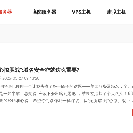
服务器
高防服务器
VPS主机
虚拟主机
“心惊胆战”:域名安全咋就这么重要?
2025-05-27 09:43:20
想跟你们聊聊一个让我头疼了好一阵子的话题——美国服务器域名安全。
是一知半解，总觉得“应该不会出啥问题吧”，结果差点栽了个大跟头！所
我的经历和心得，希望你们别像我一样踩坑。从“无所谓”到“心惊胆战”：
，我压根没把域名...