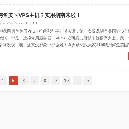
鳄鱼美国VPS主机？实用指南来啦！
2025-05-27 01:56:01
聊我用鳄鱼美国VPS主机的那些事儿说实话，第一次听说鳄鱼美国VPS主
慌张。毕竟，虚拟专用服务器（VPS）这玩意儿听起来就很高大上，我一
后来发现，嘿，还真没想象中那么难！今天就想跟大家聊聊我用鳄鱼美国V
也顺便吐槽下自...
4
5
6
7
8
9
10
›
››