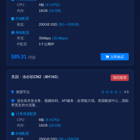
CPU:
4核
(4 vCPU)
内存:
16GB
(16 GB)
存储配置
硬盘:
200GB SSD
(50 + 150GB)
网络配置
带宽:
35Mbps
(35 Mbps)
IP配置:
1个公网IP
$85.31
立即购买
/月起
美国・洛杉矶CN2（8H16G）
强烈推荐
美国节点
4.5
适合高并发业务、视频转码、API服务，处理能力强。美国数据中心，国际
带宽支持大流量。
计算资源配置
CPU:
8核
(8 vCPU)
内存:
16GB
(16 GB)
存储配置
硬盘:
250GB SSD
(50 + 200GB)