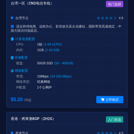
台湾一区（CN2电信专线）
热门选择
台湾节点
4.8
适合跨境电商、远程办公、影音娱乐及企业建站，国际带宽高速稳定，中
国大陆访问低延迟。
计算资源配置
CPU:
1核
(1-64 vCPU)
内存:
1GB
(1-64 GB)
存储配置
硬盘:
50GB SSD
(50 - 400GB)
网络配置
带宽:
10Mbps
(10-100 Mbps)
网络类型:
经典网络
IP配置:
1个公网IP
$5.20
立即购买
/月起
香港・將軍澳BGP（2H2G）
入门首选
香港节点
4.5