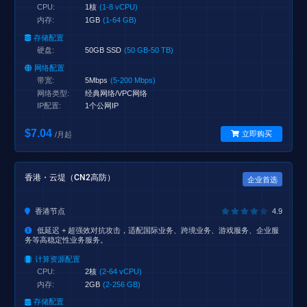
CPU:
1核
(1-8 vCPU)
内存:
1GB
(1-64 GB)
存储配置
硬盘:
50GB SSD
(50 GB-50 TB)
网络配置
带宽:
5Mbps
(5-200 Mbps)
网络类型:
经典网络/VPC网络
IP配置:
1个公网IP
$7.04
立即购买
/月起
香港・云堤（CN2高防）
企业首选
香港节点
4.9
低延迟 + 超强效对抗攻击，适配国际业务、跨境业务、游戏服务、企业服
务等高稳定性业务服务。
计算资源配置
CPU:
2核
(2-64 vCPU)
内存:
2GB
(2-256 GB)
存储配置