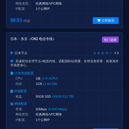
网络类型:
经典网络/VPC网络
IP配置:
1个公网IP
$8.53
立即购买
/月起
日本・东京（CN2 电信专线）
热门选择
日本节点
4.9
高速联动全球节点+稳连内地，适配国际站搭建、全球业务部署，拓展海外
市场更省心。
计算资源配置
CPU:
1核
(1-8 vCPU)
内存:
1GB
(1-64 GB)
存储配置
硬盘:
50GB SSD
(50GB-512 TB)
网络配置
带宽:
50Mbps
(5-500 Mbps)
网络类型:
经典网络/VPC网络
IP配置:
1个公网IP