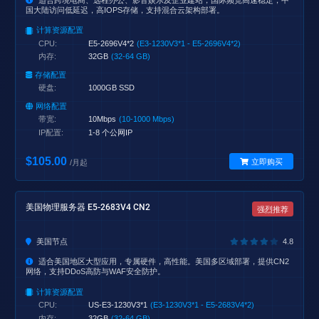
适合跨境电商、远程办公、影音娱乐及企业建站，国际频宽高速稳定，中
国大陆访问低延迟，高IOPS存储，支持混合云架构部署。
计算资源配置
CPU:
E5-2696V4*2
(E3-1230V3*1 - E5-2696V4*2)
内存:
32GB
(32-64 GB)
存储配置
硬盘:
1000GB SSD
网络配置
带宽:
10Mbps
(10-1000 Mbps)
IP配置:
1-8 个公网IP
$105.00
立即购买
/月起
美国物理服务器 E5-2683V4 CN2
强烈推荐
美国节点
4.8
适合美国地区大型应用，专属硬件，高性能。美国多区域部署，提供CN2
网络，支持DDoS高防与WAF安全防护。
计算资源配置
CPU:
US-E3-1230V3*1
(E3-1230V3*1 - E5-2683V4*2)
内存:
32GB
(32-64 GB)