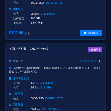
硬盘:
30GB SSD
(30 GB-21 TB)
网络配置
带宽:
2Mbps
(2-60 Mbps)
防御额度
200 GB
IP配置:
1个公网IP
$101.66
立即购买
/月起
美国・洛杉矶（CN2 电信专线）
热门选择
美国节点
4.9
国际数据传输高速稳定，低延迟联动海内外，适配跨境数据交互、全球业
务协同，助力国际布局。
计算资源配置
CPU:
1核
(1-128 vCPU)
内存:
1GB
(1-512 GB)
存储配置
硬盘:
50GB SSD
(50GB-512 TB)
网络配置
带宽:
50Mbps
(50-1000 Mbps)