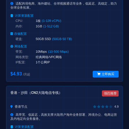
适配跨境电商、海外建站、全球视频通话等业务，低延迟、高稳定，助力
全球业务拓展。
计算资源配置
CPU:
1核
(1-128 vCPU)
内存:
1GB
(1-512 GB)
存储配置
硬盘:
50GB SSD
(50GB-50 TB)
网络配置
带宽:
10Mbps
(10-500 Mbps)
网络类型:
经典网络/VPC网络
IP配置:
1个公网IP
$4.93
立即购买
/月起
香港・沙田（CN2大陆电信专线）
强烈推荐
香港节点
4.9
高带宽、低延迟，高效支撑大陆用户海外业务部署、跨境办公、电商运营
及内地定向业务服务。
计算资源配置