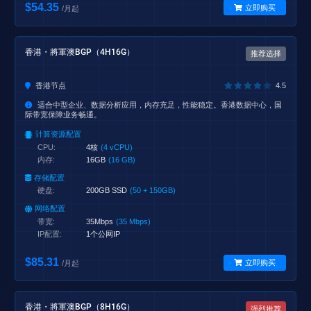
$54.35
立即购买
/月起
香港・將軍澳BGP（4H16G）
推荐选择
香港节点
4.5
适合中型企业、数据分析应用，内存充足，性能稳定。香港数据中心，国
际带宽保障业务畅通。
计算资源配置
CPU:
4核
(4 vCPU)
内存:
16GB
(16 GB)
存储配置
硬盘:
200GB SSD
(50 + 150GB)
网络配置
带宽:
35Mbps
(35 Mbps)
IP配置:
1个公网IP
$85.31
立即购买
/月起
香港・將軍澳BGP（8H16G）
强烈推荐