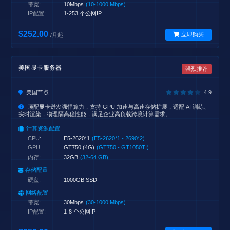
带宽:
10Mbps
(10-1000 Mbps)
IP配置:
1-253 个公网IP
$252.00
立即购买
/月起
美国显卡服务器
强烈推荐
美国节点
4.9
顶配显卡迸发强悍算力，支持 GPU 加速与高速存储扩展，适配 AI 训练、
实时渲染，物理隔离稳性能，满足企业高负载跨境计算需求。
计算资源配置
CPU:
E5-2620*1
(E5-2620*1 - 2690*2)
GPU
GT750 (4G)
(GT750 - GT1050TI)
内存:
32GB
(32-64 GB)
存储配置
硬盘:
1000GB SSD
网络配置
带宽:
30Mbps
(30-1000 Mbps)
IP配置:
1-8 个公网IP