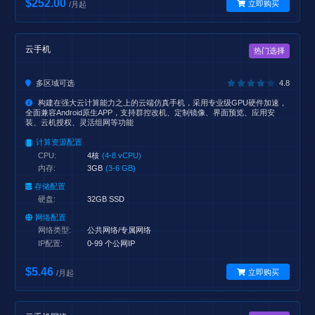
$252.00
立即购买
/月起
云手机
热门选择
多区域可选
4.8
构建在强大云计算能力之上的云端仿真手机，采用专业级GPU硬件加速，
全面兼容Android原生APP，支持群控改机、定制镜像、界面预览、应用安
装、云机授权、灵活组网等功能
计算资源配置
CPU:
4核
(4-8 vCPU)
内存:
3GB
(3-6 GB)
存储配置
硬盘:
32GB SSD
网络配置
网络类型:
公共网络/专属网络
IP配置:
0-99 个公网IP
$5.46
立即购买
/月起