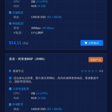
CPU:
2核
(2 vCPU)
内存:
4GB
(4 GB)
存储配置
硬盘:
130GB SSD
(50 + 80GB)
网络配置
带宽:
30Mbps
(30 Mbps)
IP配置:
1个公网IP
$14.11
立即购买
/月起
香港・將軍澳BGP（2H8G）
热销产品
香港节点
4.5
适合多站点部署、图片展示类网站，高内存保障更快响应。香港数据中
心，国际带宽强劲。
计算资源配置
CPU:
2核
(2 vCPU)
内存:
8GB
(8 GB)
存储配置
硬盘:
140GB SSD
(50 + 90GB)