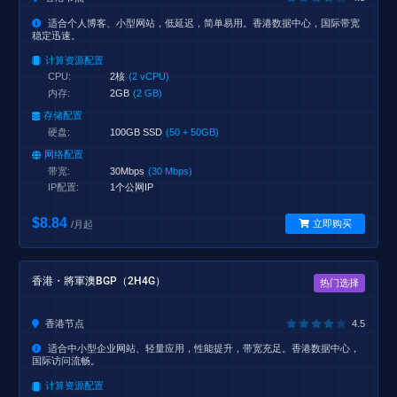
适合个人博客、小型网站，低延迟，简单易用。香港数据中心，国际带宽
稳定迅速。
计算资源配置
CPU:
2核
(2 vCPU)
内存:
2GB
(2 GB)
存储配置
硬盘:
100GB SSD
(50 + 50GB)
网络配置
带宽:
30Mbps
(30 Mbps)
IP配置:
1个公网IP
$8.84
立即购买
/月起
香港・將軍澳BGP（2H4G）
热门选择
香港节点
4.5
适合中小型企业网站、轻量应用，性能提升，带宽充足。香港数据中心，
国际访问流畅。
计算资源配置