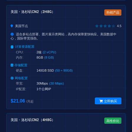
美国・洛杉矶CN2（2H8G）
热销产品
美国节点
4.5
适合多站点部署、图片展示类网站，高内存保障更快响应。美国数据中
心，国际带宽强劲。
计算资源配置
CPU:
2核
(2 vCPU)
内存:
8GB
(8 GB)
存储配置
硬盘:
140GB SSD
(50 + 90GB)
网络配置
带宽:
30Mbps
(30 Mbps)
IP配置:
1个公网IP
$21.06
立即购买
/月起
美国・洛杉矶CN2（4H8G）
高性价比