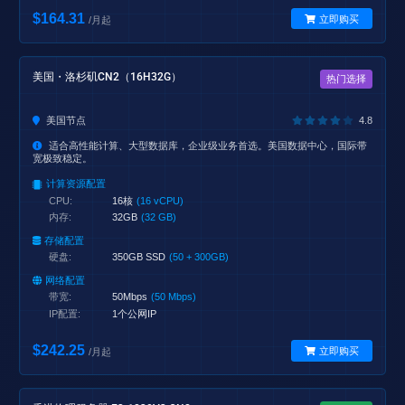
$164.31
立即购买
/月起
美国・洛杉矶CN2（16H32G）
热门选择
美国节点
4.8
适合高性能计算、大型数据库，企业级业务首选。美国数据中心，国际带
宽极致稳定。
计算资源配置
CPU:
16核
(16 vCPU)
内存:
32GB
(32 GB)
存储配置
硬盘:
350GB SSD
(50 + 300GB)
网络配置
带宽:
50Mbps
(50 Mbps)
IP配置:
1个公网IP
$242.25
立即购买
/月起