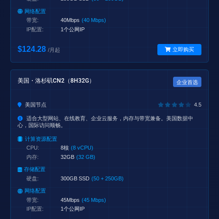
网络配置
带宽:
40Mbps
(40 Mbps)
IP配置:
1个公网IP
$124.28
立即购买
/月起
美国・洛杉矶CN2（8H32G）
企业首选
美国节点
4.5
适合大型网站、在线教育、企业云服务，内存与带宽兼备。美国数据中
心，国际访问顺畅。
计算资源配置
CPU:
8核
(8 vCPU)
内存:
32GB
(32 GB)
存储配置
硬盘:
300GB SSD
(50 + 250GB)
网络配置
带宽:
45Mbps
(45 Mbps)
IP配置:
1个公网IP