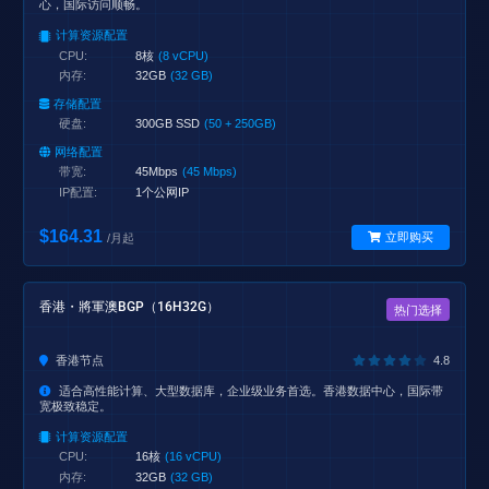
心，国际访问顺畅。
计算资源配置
CPU:
8核
(8 vCPU)
内存:
32GB
(32 GB)
存储配置
硬盘:
300GB SSD
(50 + 250GB)
网络配置
带宽:
45Mbps
(45 Mbps)
IP配置:
1个公网IP
$164.31
立即购买
/月起
香港・將軍澳BGP（16H32G）
热门选择
香港节点
4.8
适合高性能计算、大型数据库，企业级业务首选。香港数据中心，国际带
宽极致稳定。
计算资源配置
CPU:
16核
(16 vCPU)
内存:
32GB
(32 GB)