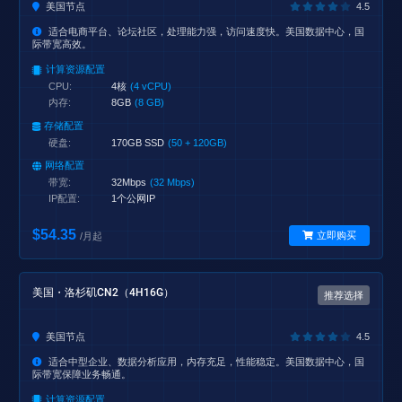
美国节点
4.5
适合电商平台、论坛社区，处理能力强，访问速度快。美国数据中心，国
际带宽高效。
计算资源配置
CPU:
4核
(4 vCPU)
内存:
8GB
(8 GB)
存储配置
硬盘:
170GB SSD
(50 + 120GB)
网络配置
带宽:
32Mbps
(32 Mbps)
IP配置:
1个公网IP
$54.35
立即购买
/月起
美国・洛杉矶CN2（4H16G）
推荐选择
美国节点
4.5
适合中型企业、数据分析应用，内存充足，性能稳定。美国数据中心，国
际带宽保障业务畅通。
计算资源配置