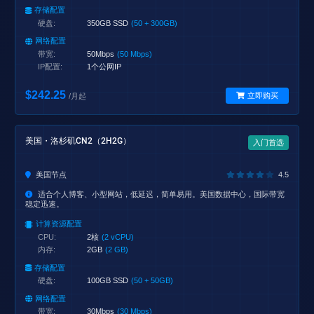
存储配置
硬盘:
350GB SSD
(50 + 300GB)
网络配置
带宽:
50Mbps
(50 Mbps)
IP配置:
1个公网IP
$242.25
立即购买
/月起
美国・洛杉矶CN2（2H2G）
入门首选
美国节点
4.5
适合个人博客、小型网站，低延迟，简单易用。美国数据中心，国际带宽
稳定迅速。
计算资源配置
CPU:
2核
(2 vCPU)
内存:
2GB
(2 GB)
存储配置
硬盘:
100GB SSD
(50 + 50GB)
网络配置
带宽:
30Mbps
(30 Mbps)