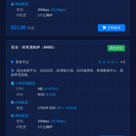
网络配置
带宽:
30Mbps
(30 Mbps)
IP配置:
1个公网IP
$21.06
立即购买
/月起
香港・將軍澳BGP（4H8G）
高性价比
香港节点
4.5
适合电商平台、论坛社区，处理能力强，访问速度快。香港数据中心，国
际带宽高效。
计算资源配置
CPU:
4核
(4 vCPU)
内存:
8GB
(8 GB)
存储配置
硬盘:
170GB SSD
(50 + 120GB)
网络配置
带宽:
32Mbps
(32 Mbps)
IP配置:
1个公网IP