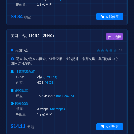
IP配置:
1个公网IP
$8.84
立即购买
/月起
美国・洛杉矶CN2（2H4G）
热门选择
美国节点
4.5
适合中小型企业网站、轻量应用，性能提升，带宽充足。美国数据中心，
国际访问流畅。
计算资源配置
CPU:
2核
(2 vCPU)
内存:
4GB
(4 GB)
存储配置
硬盘:
130GB SSD
(50 + 80GB)
网络配置
带宽:
30Mbps
(30 Mbps)
IP配置:
1个公网IP
$14.11
立即购买
/月起