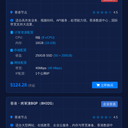
香港节点
4.5
适合高并发业务、视频转码、API服务，处理能力强。香港数据中心，国际
带宽支持大流量。
计算资源配置
CPU:
8核
(8 vCPU)
内存:
16GB
(16 GB)
存储配置
硬盘:
250GB SSD
(50 + 200GB)
网络配置
带宽:
40Mbps
(40 Mbps)
IP配置:
1个公网IP
$124.28
立即购买
/月起
香港・將軍澳BGP（8H32G）
企业首选
香港节点
4.5
适合大型网站、在线教育、企业云服务，内存与带宽兼备。香港数据中