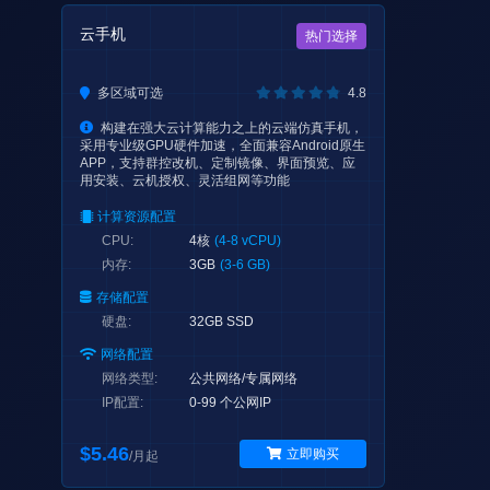
云手机
热门选择
多区域可选
4.8
构建在强大云计算能力之上的云端仿真手机，
采用专业级GPU硬件加速，全面兼容Android原生
APP，支持群控改机、定制镜像、界面预览、应
用安装、云机授权、灵活组网等功能
计算资源配置
CPU:
4核
(4-8 vCPU)
内存:
3GB
(3-6 GB)
存储配置
硬盘:
32GB SSD
网络配置
网络类型:
公共网络/专属网络
IP配置:
0-99 个公网IP
$5.46
立即购买
/月起