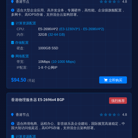
香港节点
4.8
适合大型企业应用、高并发业务，专属硬件，高性能。企业级旗舰配置，
多网卡、高IOPS存储，支持混合云架构部署。
计算资源配置
CPU:
E5-2696V4*2
(E3-1230V3*1 - E5-2696V4*2)
内存:
32GB
(32-64 GB)
存储配置
硬盘:
1000GB SSD
网络配置
带宽:
10Mbps
(10-1000 Mbps)
IP配置:
1-8 个公网IP
$94.50
立即购买
/月起
香港物理服务器 E5-2696v4 BGP
强烈推荐
香港节点
4.8
适合跨境电商、远程办公、影音娱乐及企业建站，国际频宽高速稳定，中
国大陆访问低延迟，高IOPS存储，支持混合云架构部署。
计算资源配置