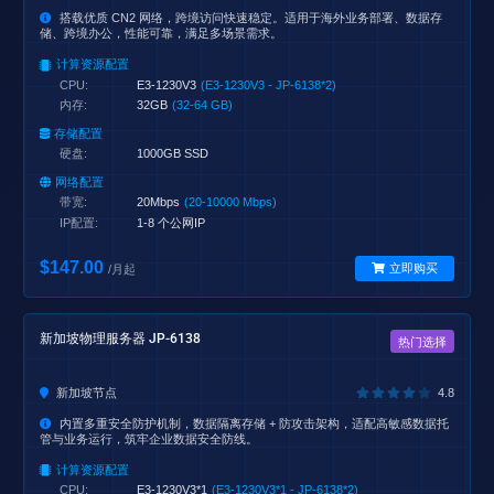
搭载优质 CN2 网络，跨境访问快速稳定。适用于海外业务部署、数据存
储、跨境办公，性能可靠，满足多场景需求。
计算资源配置
CPU:
E3-1230V3
(E3-1230V3 - JP-6138*2)
内存:
32GB
(32-64 GB)
存储配置
硬盘:
1000GB SSD
网络配置
带宽:
20Mbps
(20-10000 Mbps)
IP配置:
1-8 个公网IP
$147.00
立即购买
/月起
新加坡物理服务器 JP-6138
热门选择
新加坡节点
4.8
内置多重安全防护机制，数据隔离存储 + 防攻击架构，适配高敏感数据托
管与业务运行，筑牢企业数据安全防线。
计算资源配置
CPU:
E3-1230V3*1
(E3-1230V3*1 - JP-6138*2)