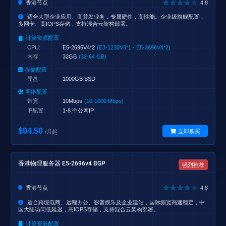
香港节点
4.8
适合大型企业应用、高并发业务，专属硬件，高性能。企业级旗舰配置，
多网卡、高IOPS存储，支持混合云架构部署。
计算资源配置
CPU:
E5-2696V4*2
(E3-1230V3*1 - E5-2696V4*2)
内存:
32GB
(32-64 GB)
存储配置
硬盘:
1000GB SSD
网络配置
带宽:
10Mbps
(10-1000 Mbps)
IP配置:
1-8 个公网IP
$94.50
立即购买
/月起
香港物理服务器 E5-2696v4 BGP
强烈推荐
香港节点
4.8
适合跨境电商、远程办公、影音娱乐及企业建站，国际频宽高速稳定，中
国大陆访问低延迟，高IOPS存储，支持混合云架构部署。
计算资源配置