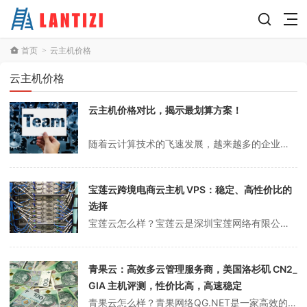
首页
云主机价格
>
云主机价格
云主机价格对比，揭示最划算方案！
随着云计算技术的飞速发展，越来越多的企业和个人选择将自己的数据和应用迁移到云端，以享受更高的灵活性和便捷性。作为云计算服务的核心组成部分之一，云主机的价格往往是用户在选择服务时的重要考量因素之一。在这篇文章中，我将对几家主流云服务提供商的云主机价格进行对比分析，帮助大家找到性价比最高的方案。AWS（亚马逊云服...
宝莲云跨境电商云主机 VPS：稳定、高性价比的
选择
宝莲云怎么样？宝莲云是深圳宝莲网络有限公司的云产品品牌。宝莲云致力于垂直云行业的专业服务。同时，我们对云计算的核心技术和行业应用进行了深入的研究。目前，宝莲云正在为大量跨境电子商务从业者、电子邮件运营商、私人云用户和游戏云加速企业提供稳定、具有成本效益的云服务。不知道跨境电商云主机VPS选择什么配置。宝莲云已...
青果云：高效多云管理服务商，美国洛杉矶 CN2_
GIA 主机评测，性价比高，高速稳定
青果云怎么样？青果网络QG.NET是一家高效的多云管理服务商，拥有工信部颁发的云计算/CDN/IDC/ISP/IP-VPN等多项资质，是CNNIC/APNIC联盟成员。下面我们来看看美国洛杉矶CN2_GIA主机评测。美国CN2 GIA，1芯/1G/20G/10M，仅需59元/月，性价比不错。CN2 GIA是中...