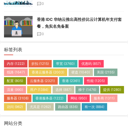
0
香港 IDC 华纳云推出高性价比云计算机年支付套
餐，免实名免备案
0
标签列表
内存
(1222)
折扣
(1215)
带宽
(3760)
优惠码
(857)
线路
(1647)
香港云服务器
(2003)
硬盘
(1040)
美国
(2155)
配置
(805)
云服务器
(2321)
香港
(2361)
性能
(1205)
流量
(990)
用户
(1384)
选择
(887)
梯子
(1476)
提供
(1280)
服务器
(3108)
香港服务器
(1222)
网站
(950)
服务商
(1311)
访问
(962)
尤其是
(1262)
路由器
(836)
有一次
(884)
网站分类