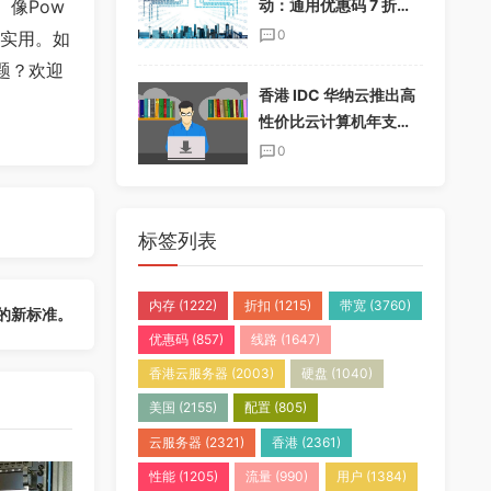
动：通用优惠码 7 折，
像Pow
半年付加送一个月，年
0
又实用。如
付加送两个月
题？欢迎
香港 IDC 华纳云推出高
性价比云计算机年支付
套餐，免实名免备案
0
标签列表
内存
(1222)
折扣
(1215)
带宽
(3760)
的新标准。
优惠码
(857)
线路
(1647)
香港云服务器
(2003)
硬盘
(1040)
美国
(2155)
配置
(805)
云服务器
(2321)
香港
(2361)
性能
(1205)
流量
(990)
用户
(1384)