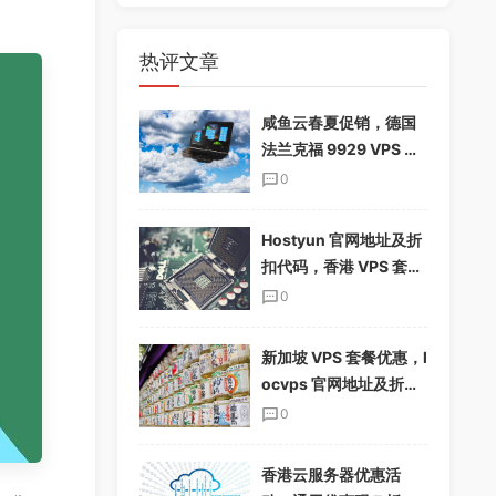
热评文章
咸鱼云春夏促销，德国
法兰克福 9929 VPS 下
单享 85%折扣，配置翻
0
倍，仅$19.12/季
Hostyun 官网地址及折
扣代码，香港 VPS 套餐
介绍
0
新加坡 VPS 套餐优惠，l
ocvps 官网地址及折扣
码分享
0
香港云服务器优惠活