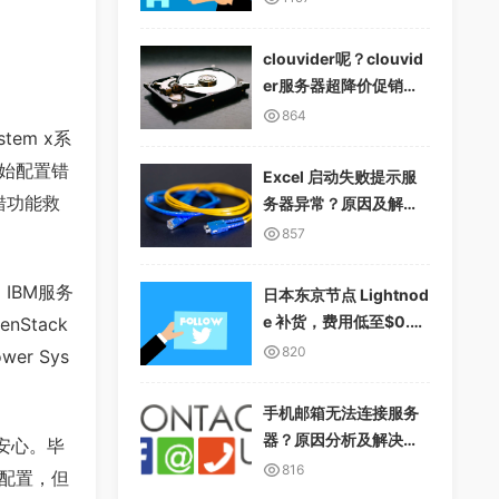
clouvider呢？clouvid
er服务器超降价促销，1
0Gbps无限流量
864
em x系
始配置错
Excel 启动失败提示服
错功能救
务器异常？原因及解决
方案详解
857
IBM服务
日本东京节点 Lightnod
e 补货，费用低至$0.01
Stack
2/小时，支持多种支付
820
r Sys
方式
手机邮箱无法连接服务
器？原因分析及解决方
安心。毕
案
816
配置，但