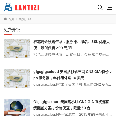
首页
免费升级
>
免费升级
棉花云金秋嘉年华，服务器、域名、SSL 优惠大
促，最低仅需 299 元/月
棉花云迎接中秋节、庆祝生日、金秋嘉年华采购季节，选择湖北武汉、十堰、河北秦皇岛机房域名自动变白，选择电信、三线、多线BGP，独立服务器最低折扣价格低至冰点价格，仅299元/月（E5-2650V3） 16G内存 240GSSD 30M带宽，更多香港沙田CN2、3C站组；GPUAI服务器供您选择。此外，本次国际大...
gigsgigscloud 美国洛杉矶三网 CN2 GIA 特价 v
ps 服务器，年付额外送 10 美元
gigsgigscloud推出了美国洛杉矶三网CN2 GIA直接连接的个人特价vps服务器，2核1G内存，500mbps峰值带宽，月支付300G流量，年支付免费升级到500G流量！！！19.80美元/月，208.8美元/年，年还额外赠送10美元的账户余额充值券，可用于充值消费！gigsgigscloud成立于...
Gigsgigscloud 美国洛杉矶 CN2 GIA 直接连接
线配置方案，价格便宜，限量 50 台
gigsgigscloud是一家成立于2015年的马来西亚企业，主要从事香港、美国的vps和服务器产品，主要客户服务或中国大陆用户群，因此香港和美国的数据中心都基于对中国大陆的友好支持。gigsgigscloud支持支付宝支付购买，支持中文提交工单！Gigsgigscloud于2020年推出了美国洛杉矶CN2...