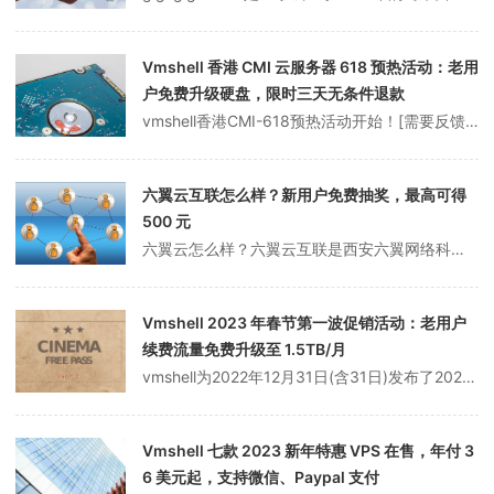
Vmshell 香港 CMI 云服务器 618 预热活动：老用
户免费升级硬盘，限时三天无条件退款
vmshell香港CMI-618预热活动开始！[需要反馈]老用户可以免费升级硬盘，直接提交工单(包括网站大致内容/域名/VMShell的友情链接/免费升级硬盘的IP和大小)，请自行备份，因为硬盘免费升级，对硬盘数据不负责！VMShell是一家新的企业。三个月前，云服务器已经共享，已经稳定运行了三个多月。由于这...
六翼云互联怎么样？新用户免费抽奖，最高可得
500 元
六翼云怎么样？六翼云互联是西安六翼网络科技有限公司旗下产品，是国内一家控股IDC/ISP/CDN的公司，成立于2018年，主营海外高防、高速度、大带宽云服务器/CDN，以优质、稳定、售后响应快、支持退款等特点，受到众多用户的支持！近期该公司还推出了诸多有力的抽奖、优惠活动，如：新用户免费抽奖，最高可得500元...
Vmshell 2023 年春节第一波促销活动：老用户
续费流量免费升级至 1.5TB/月
vmshell为2022年12月31日(含31日)发布了2023年春节第一波促销活动 Christmass购买 NewYear (本新年版)产品老用户续费后，将流量免费升级到1.5TB/月，需要的可以围观。Vmshell是一家总部位于特拉华州的美国主机公司，成立于2021年。目前，其主要业务是提供共享主机、V...
Vmshell 七款 2023 新年特惠 VPS 在售，年付 3
6 美元起，支持微信、Paypal 支付