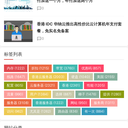
付加送一个月，年付加送两个月
0
香港 IDC 华纳云推出高性价比云计算机年支付套
餐，免实名免备案
0
标签列表
内存
(1222)
折扣
(1215)
带宽
(3760)
优惠码
(857)
线路
(1647)
香港云服务器
(2003)
硬盘
(1040)
美国
(2155)
配置
(805)
云服务器
(2321)
香港
(2361)
性能
(1205)
流量
(990)
用户
(1384)
选择
(887)
梯子
(1476)
提供
(1280)
服务器
(3108)
香港服务器
(1222)
网站
(950)
服务商
(1311)
访问
(962)
尤其是
(1262)
路由器
(836)
有一次
(884)
网站分类