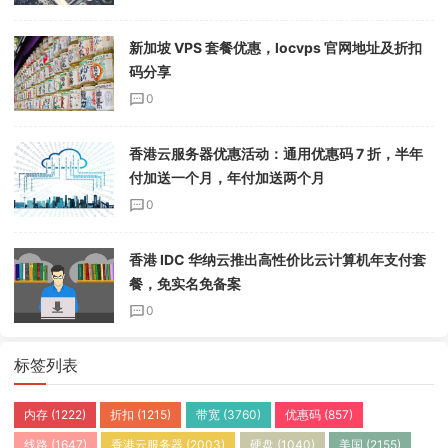
新加坡 VPS 套餐优惠，locvps 官网地址及折扣
码分享
0
香港云服务器优惠活动：通用优惠码 7 折，半年
付加送一个月，年付加送两个月
0
香港 IDC 华纳云推出高性价比云计算机年支付套
餐，免实名免备案
0
标签列表
内存
(1222)
折扣
(1215)
带宽
(3760)
优惠码
(857)
线路
(1647)
香港云服务器
(2003)
硬盘
(1040)
美国
(2155)