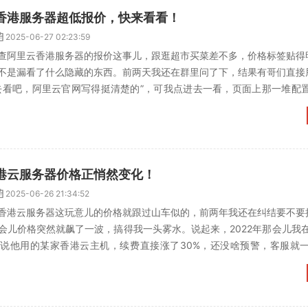
香港服务器超低报价，快来看看！
2025-06-27 02:23:59
查阿里云香港服务器的报价这事儿，跟逛超市买菜差不多，价格标签贴得
不是漏看了什么隐藏的东西。前两天我还在群里问了下，结果有哥们直接
去看吧，阿里云官网写得挺清楚的”，可我点进去一看，页面上那一堆配置
储、地域、计费方式，...
港云服务器价格正悄然变化！
2025-06-26 21:34:52
香港云服务器这玩意儿的价格就跟过山车似的，前两年我还在纠结要不要
会儿价格突然就飙了一波，搞得我一头雾水。说起来，2022年那会儿我在
说他用的某家香港云主机，续费直接涨了30%，还没啥预警，客服就一
人？香港云服务器...