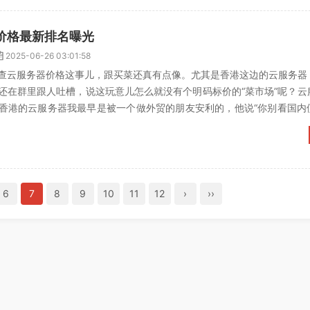
价格最新排名曝光
2025-06-26 03:01:58
查云服务器价格这事儿，跟买菜还真有点像。尤其是香港这边的云服务器
还在群里跟人吐槽，说这玩意儿怎么就没有个明码标价的“菜市场”呢？云
香港的云服务器我最早是被一个做外贸的朋友安利的，他说“你别看国内
得上香港，速度快，政...
6
7
8
9
10
11
12
›
››