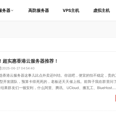
服务器
高防服务器
VPS主机
虚拟主机
！超实惠香港云服务器推荐！
2025-06-27 04:54:40
选香港云服务器这事儿比点外卖还纠结。你说吧，便宜的怕不稳定，贵的
型开发团队，预算卡得死死的，老板还天天催上线。前阵子我在群里问了
结果群友们一顿安利，什么阿里、腾讯、UCloud、搬瓦工、BlueHost
香港云服...