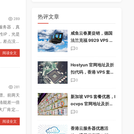
热评文章
289
服务器，真
咸鱼云春夏促销，德国
性IP，光是
法兰克福 9929 VPS 下
，差点没把
单享 85%折扣，配置翻
0
阅读全文
倍，仅$19.12/季
Hostyun 官网地址及折
扣代码，香港 VPS 套餐
介绍
0
281
谱。前两天
新加坡 VPS 套餐优惠，l
格能差一倍
ocvps 官网地址及折扣
大厂肯定靠
码分享
0
阅读全文
香港云服务器优惠活