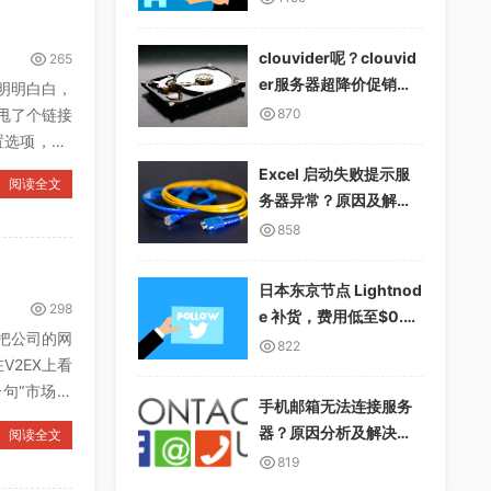
clouvider呢？clouvid
265
er服务器超降价促销，1
明明白白，
0Gbps无限流量
甩了个链接
870
选项，CP
Excel 启动失败提示服
阅读全文
务器异常？原因及解决
方案详解
858
日本东京节点 Lightnod
298
e 补货，费用低至$0.01
把公司的网
2/小时，支持多种支付
822
V2EX上看
方式
句“市场调
手机邮箱无法连接服务
器？原因分析及解决方
阅读全文
案
819