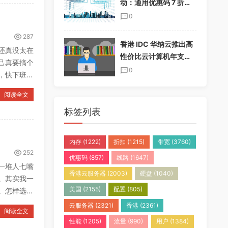
动：通用优惠码 7 折，
半年付加送一个月，年
0
付加送两个月
287
香港 IDC 华纳云推出高
还真没太在
性价比云计算机年支付
己真要搞个
套餐，免实名免备案
0
，快下班的
阅读全文
标签列表
内存
(1222)
折扣
(1215)
带宽
(3760)
252
优惠码
(857)
线路
(1647)
一堆人七嘴
香港云服务器
(2003)
硬盘
(1040)
。其实我一
美国
(2155)
配置
(805)
。怎样选择
云服务器
(2321)
香港
(2361)
阅读全文
性能
(1205)
流量
(990)
用户
(1384)