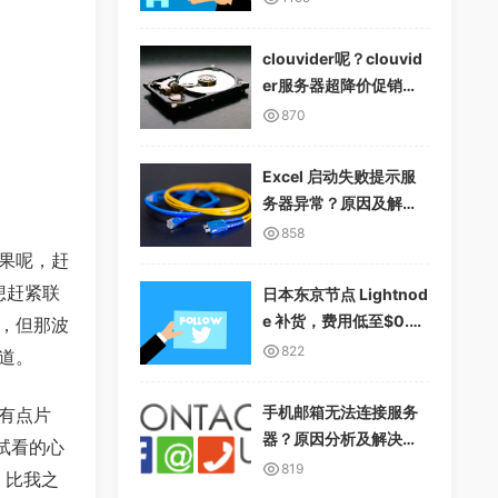
clouvider呢？clouvid
er服务器超降价促销，1
0Gbps无限流量
870
Excel 启动失败提示服
务器异常？原因及解决
方案详解
858
果呢，赶
想赶紧联
日本东京节点 Lightnod
e 补货，费用低至$0.01
，但那波
2/小时，支持多种支付
822
道。
方式
手机邮箱无法连接服务
有点片
器？原因分析及解决方
试看的心
案
819
，比我之