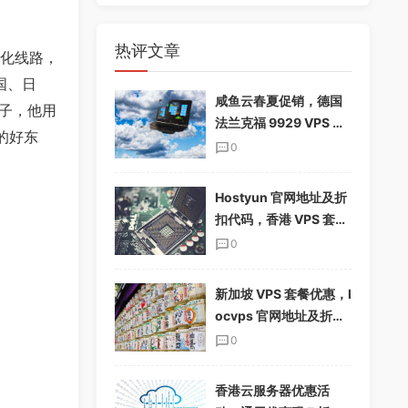
热评文章
优化线路，
国、日
咸鱼云春夏促销，德国
子，他用
法兰克福 9929 VPS 下
的好东
单享 85%折扣，配置翻
0
倍，仅$19.12/季
Hostyun 官网地址及折
扣代码，香港 VPS 套餐
介绍
0
新加坡 VPS 套餐优惠，l
ocvps 官网地址及折扣
码分享
0
香港云服务器优惠活