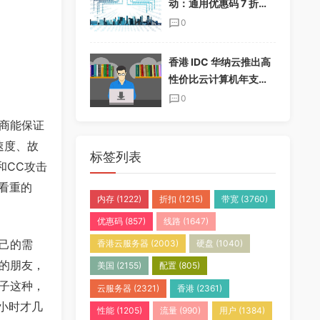
动：通用优惠码 7 折，
半年付加送一个月，年
0
付加送两个月
香港 IDC 华纳云推出高
性价比云计算机年支付
套餐，免实名免备案
0
商能保证
速度、故
标签列表
和CC攻击
看重的
内存
(1222)
折扣
(1215)
带宽
(3760)
优惠码
(857)
线路
(1647)
己的需
香港云服务器
(2003)
硬盘
(1040)
的朋友，
美国
(2155)
配置
(805)
子这种，
云服务器
(2321)
香港
(2361)
小时才几
性能
(1205)
流量
(990)
用户
(1384)