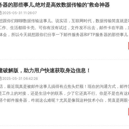
务器的那些事儿,绝对是高效数据传输的“救命神器
2025-05-31 11:26:07
想跟你们聊聊数据传输这事儿。说实话，互联网时代，数据传输简直就是
，工作、生活都得卡壳。可你有没有试过，文件发不出去，邮件卡在半路，
体会，所以今天就想跟你们分享一下邮件服务器和FTP服务器的那些事儿
神器”！先说说邮件...
建破解版，助力用户快速获取身边信息！
2025-05-31 06:42:26
话，最近我真是被邮件这事儿搞得有点焦头烂额！现在的沟通方式，邮件
论是工作上的对接，还是生活中的联系，少了它还真不行。你是不是也有这
搭个邮件服务器，咋就这么难呢？尤其是像我这种技术小白，简直是两眼
士帮忙得了，但后来发...