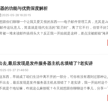
l服务器的功能与优势深度解析
2025-05-28 16:20:15
想跟你们聊聊一个让我又爱又恨的东西——电子邮件管理工具，尤其是Jav
邮件这玩意儿，简直就是现代生活的“双刃剑”，离了它不行，但管不好
常被一堆未读邮件搞得头大？反正我一开始就是这样，差点没被邮箱“淹死
收发个信嘛，能...
出去,最后发现是发件服务器主机名填错了?老实讲
2025-05-27 21:46:50
这东西，早就成了咱们生活中离不开的一部分，可你有没有遇到过那种让
不出去，最后发现是发件服务器主机名填错了？老实讲，我一开始对这个“
不就是个地址嘛，咋就这么麻烦呢？今天就想跟你聊聊这个事儿，分享一
少走点弯路。先说说啥...