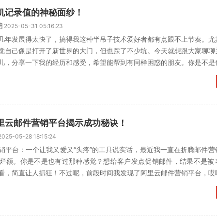
机记录值的神秘面纱！
2025-05-31 05:16:23
几年发展得太快了，搞得我这种半吊子技术爱好者都有点跟不上节奏。尤
觉自己像是打开了新世界的大门，但也踩了不少坑。今天就想跟大家聊聊
儿，分享一下我的经历和感受，希望能帮到有同样困惑的朋友。你是不是
不出去的尴尬情况？咱们...
里云邮件营销平台揭示成功秘诀！
2025-05-28 18:15:24
销平台：一个让我又爱又“头疼”的工具说实话，最近我一直在折腾邮件营
烂额。你是不是也有过那种感觉？想给客户发点促销邮件，结果不是被
看，简直让人抓狂！不过呢，前段时间我发现了阿里云邮件营销平台，哎
今天就来跟你们聊聊我的...