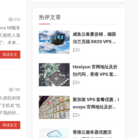
热评文章
225
a Ml服务
咸鱼云春夏促销，德国
又能把人逼
法兰克福 9929 VPS 下
”。本来我
单享 85%折扣，配置翻
0
阅读全文
倍，仅$19.12/季
Hostyun 官网地址及折
扣代码，香港 VPS 套餐
介绍
0
185
人抓狂的情
新加坡 VPS 套餐优惠，l
主机名”也
ocvps 官网地址及折扣
下我的经验
码分享
0
阅读全文
香港云服务器优惠活