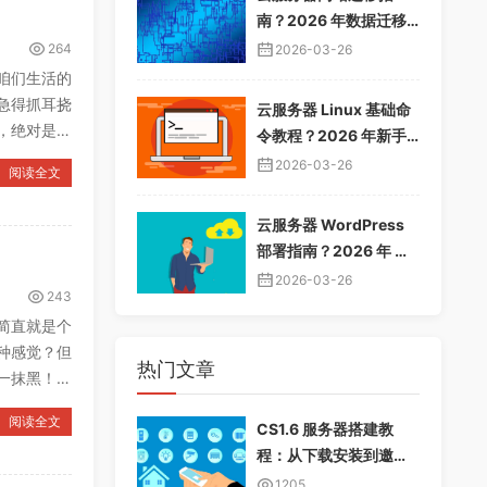
南？2026 年数据迁移
教程，无缝切换服务器
264
2026-03-26
咱们生活的
急得抓耳挠
云服务器 Linux 基础命
，绝对是高
令教程？2026 年新手
入门指南，常用命令大
2026-03-26
阅读全文
全
云服务器 WordPress
部署指南？2026 年 Wo
rdPress 安装配置教
2026-03-26
243
程，快速建站
简直就是个
种感觉？但
热门文章
一抹黑！本
阅读全文
CS1.6 服务器搭建教
程：从下载安装到邀请
好友畅玩
1205