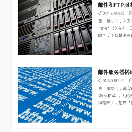
邮件和FTP服
海外云服务器
嘿，朋友们，今天
“血液”，没有它
腮？反正我是深有
效数据传输的“救命
邮件服务器搭
域名注册管理
嘿，朋友们，说实
“救命稻草”，无
问题来了，想自己
来我想，找个专业人