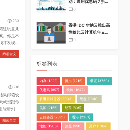
动：通用优惠码 7 折，
半年付加送一个月，年
0
付加送两个月
233
香港 IDC 华纳云推出高
箱这玩意儿
性价比云计算机年支付
疯。你是不
套餐，免实名免备案
0
我才发现，
阅读全文
标签列表
内存
(1222)
折扣
(1215)
带宽
(3760)
216
优惠码
(857)
线路
(1647)
结果邮箱设
香港云服务器
(2003)
硬盘
(1040)
天就想跟你
美国
(2155)
配置
(805)
望能帮到你
云服务器
(2321)
香港
(2361)
阅读全文
性能
(1205)
流量
(990)
用户
(1384)