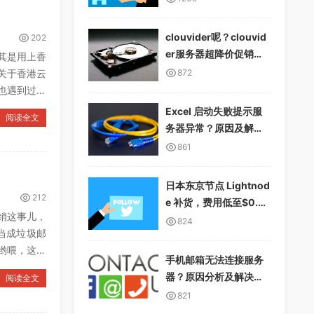
clouvider呢？clouvid
202
er服务器超降价促销，1
其是用上香
0Gbps无限流量
关于香港云
872
也遇到过域
Excel 启动失败提示服
阅读全文
务器异常？原因及解决
方案详解
861
日本东京节点 Lightnod
212
e 补货，费用低至$0.01
销这事儿，
2/小时，支持多种支付
824
当成垃圾邮
方式
哟喂，这玩
手机邮箱无法连接服务
器？原因分析及解决方
阅读全文
案
821