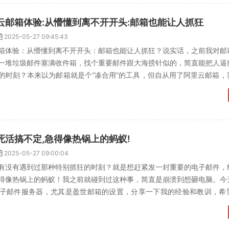
云邮箱体验:从懵懂到离不开开头:邮箱也能让人抓狂
2025-05-27 09:45:43
箱体验：从懵懂到离不开开头：邮箱也能让人抓狂？说实话，之前我对邮
一堆垃圾邮件塞满收件箱，找个重要邮件跟大海捞针似的，简直能把人逼
的时刻？本来以为邮箱就是个“凑合用”的工具，但自从用了阿里云邮箱，
用！今天就来跟大家聊...
死活搞不定,急得像热锅上的蚂蚁!
2025-05-27 09:00:04
有没有遇到过那种特别抓狂的时刻？就是想赶紧发一封重要的电子邮件，
得像热锅上的蚂蚁！我之前就碰到过这种事，简直是崩溃到想砸电脑。今
子邮件服务器，尤其是盈世邮箱的设置，分享一下我的经验和教训，希
件这东西，平时用着顺手的...