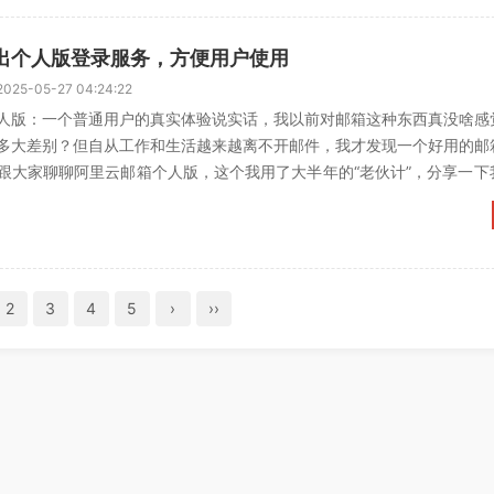
出个人版登录服务，方便用户使用
2025-05-27 04:24:22
人版：一个普通用户的真实体验说实话，我以前对邮箱这种东西真没啥感
多大差别？但自从工作和生活越来越离不开邮件，我才发现一个好用的邮
跟大家聊聊阿里云邮箱个人版，这个我用了大半年的“老伙计”，分享一下
嘿，希望能帮到你。初...
2
3
4
5
›
››