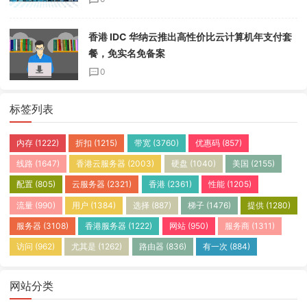
香港 IDC 华纳云推出高性价比云计算机年支付套
餐，免实名免备案
0
标签列表
内存
(1222)
折扣
(1215)
带宽
(3760)
优惠码
(857)
线路
(1647)
香港云服务器
(2003)
硬盘
(1040)
美国
(2155)
配置
(805)
云服务器
(2321)
香港
(2361)
性能
(1205)
流量
(990)
用户
(1384)
选择
(887)
梯子
(1476)
提供
(1280)
服务器
(3108)
香港服务器
(1222)
网站
(950)
服务商
(1311)
访问
(962)
尤其是
(1262)
路由器
(836)
有一次
(884)
网站分类