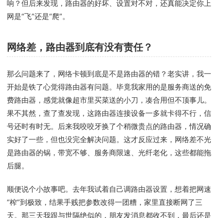
响？但后来发现，路由器的好坏、设置对不对，还真能决定你上
网是“飞”还是“爬”。
网络差，路由器到底有没有责任？
那么问题来了，网络卡顿到底是不是路由器的错？老实讲，我一
开始是铁了心觉得路由器有问题。毕竟我家用的是服务商送的免
费路由器，感觉就像超市里买菜送的小刀，凑合用但不顶事儿。
果不其然，查了查发现，这路由器连接设备一多就卡得不行，信
号还时有时无。后来我咬咬牙换了个稍微贵点的路由器，情况确
实好了一些，但也没完全解决问题。这才反应过来，网络差不光
是路由器的锅，带宽不够、服务商限速、光纤老化，这些都能拖
后腿。
顺便说个小故事吧。去年我试着自己调路由器设置，想着把网速
“榨”到极致，结果手贱把参数改得一团糟，家里直接断网了三
天。那三天我跟与世隔绝似的，朋友发消息都收不到，最后还是