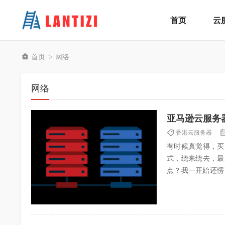
首页
云
首页
网络
>
网络
亚马逊云服务
香港云服务器
有时候真觉得，买
式，绕来绕去，最
点？我一开始还愣
方，叫亚太地区（香