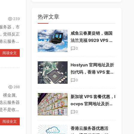
热评文章
239
服务器，市
咸鱼云春夏促销，德国
，觉得反正
法兰克福 9929 VPS 下
港云服务器
单享 85%折扣，配置翻
0
阅读全文
倍，仅$19.12/季
Hostyun 官网地址及折
扣代码，香港 VPS 套餐
介绍
0
288
、裸金属、
新加坡 VPS 套餐优惠，l
选云服务器
ocvps 官网地址及折扣
是不是收了
码分享
0
阅读全文
香港云服务器优惠活