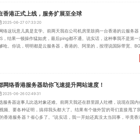
在香港正式上线，服务扩展至全球
2025-06-27 07:33:20
网络这玩意儿真是玄学。前两天我在公司机房里鼓捣一台香港的云服务器
CS，结果一顿操作猛如虎，最后ping都不通。说实话，这种事我不是第
够呛。你说，明明都是云服务器，香港的、阿里的，按理说国际带宽、BG
连阿里云服务器...
都网络香港服务器助你飞速提升网站速度！
2025-06-26 02:49:31
选服务器这事儿比选对象还难。前两天我还在群里跟人吐槽，说现在国内
视频、要各种证明，搞得我头都大了。结果有个做外贸的哥们直接甩了我
的香港服务器？省心多了。”说实话，我一开始还真没太当回事，毕竟香
谁知道水深不深。云都网...