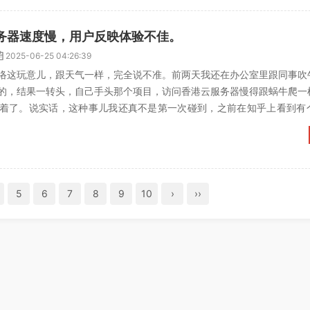
务器速度慢，用户反映体验不佳。
2025-06-25 04:26:39
络这玩意儿，跟天气一样，完全说不准。前两天我还在办公室里跟同事吹
的，结果一转头，自己手头那个项目，访问香港云服务器慢得跟蜗牛爬一
着了。说实话，这种事儿我还真不是第一次碰到，之前在知乎上看到有
署，结果一堆接口超时，差...
5
6
7
8
9
10
›
››