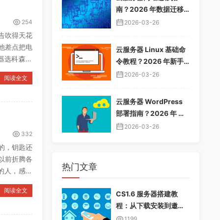
南？2026 年数据迁移
教程，无缝切换服务器
254
2026-03-26
告吹得天花
他差点把电
云服务器 Linux 基础命
器选科森网
令教程？2026 年新手
入门指南，常用命令大
2026-03-26
阅读全文
全
云服务器 WordPress
部署指南？2026 年 Wo
rdPress 安装配置教
2026-03-26
332
程，快速建站
的，钥匙还
以前折腾各
热门文章
的人，感觉
阅读全文
CS1.6 服务器搭建教
程：从下载安装到邀请
好友畅玩
1199