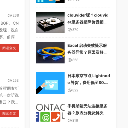
clouvider呢？clouvid
238
er服务器超降价促销，1
GP、CN
0Gbps无限流量
发现，说白
870
事。前两天
Excel 启动失败提示服
阅读全文
务器异常？原因及解决
方案详解
858
日本东京节点 Lightnod
253
e 补货，费用低至$0.01
近帮朋友折
2/小时，支持多种支付
822
第一次听说
方式
港云？我这
手机邮箱无法连接服务
器？原因分析及解决方
阅读全文
案
819