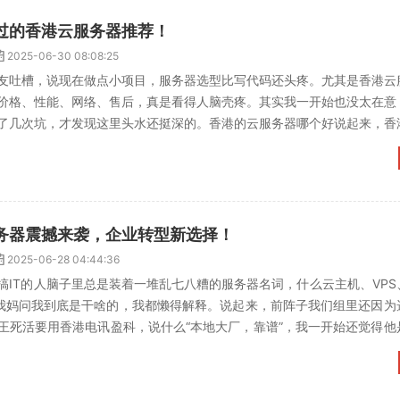
过的香港云服务器推荐！
2025-06-30 08:08:25
友吐槽，说现在做点小项目，服务器选型比写代码还头疼。尤其是香港云
价格、性能、网络、售后，真是看得人脑壳疼。其实我一开始也没太在意
了几次坑，才发现这里头水还挺深的。香港的云服务器哪个好说起来，香
过阿里云和腾讯云的香港...
务器震撼来袭，企业转型新选择！
2025-06-28 04:44:36
搞IT的人脑子里总是装着一堆乱七八糟的服务器名词，什么云主机、VPS
我妈问我到底是干啥的，我都懒得解释。说起来，前阵子我们组里还因为
王死活要用香港电讯盈科，说什么“本地大厂，靠谱”，我一开始还觉得他
一查，好像还真有...