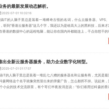
业务的最新发展动态解析。
2025-07-01 10:32:16
搞IT的人脑子里总是装着一堆稀奇古怪的名词，什么云服务器、VPS、B
儿，听到“香港云服务器”这几个字，我还以为是啥高大上的黑科技，后来才
在香港的数据中心的远程电脑，能让你在国内外都能连上，干点你想干的
问：“香港云服...
推出全新云服务器服务，助力企业数字化转型。
2025-07-01 01:17:57
搞IT的人脑子里总是装着一堆乱七八糟的服务器名和云服务商，尤其是最
科森网络这个名字就像突然冒出来的弹窗广告，怎么都挥不掉。说起来，
个小众的技术交流群里，有个哥们半夜发消息说：“你们谁用过科森的香
里腾讯太贵了，想省点...