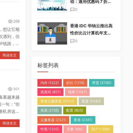
动：通用优惠码 7 折，
半年付加送一个月，年
0
付加送两个月
268
香港 IDC 华纳云推出高
，想让它顺
性价比云计算机年支付
一次遇到，但
套餐，免实名免备案
0
P线路，怎
阅读全文
标签列表
内存
(1222)
折扣
(1215)
带宽
(3760)
301
优惠码
(857)
线路
(1647)
备案越来越
香港云服务器
(2003)
硬盘
(1040)
一句：“你
美国
(2155)
配置
(805)
港机房这几
云服务器
(2321)
香港
(2361)
阅读全文
性能
(1205)
流量
(990)
用户
(1384)