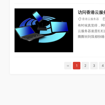
访问香港云服
香港云服务器
有时候真觉得，网
云服务器速度杠杠
圈圈转到我都快睡
槽，说他凌晨三点部
‹‹
1
2
3
4