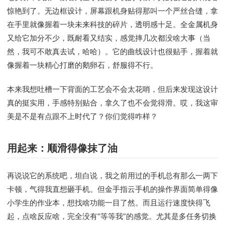
惊艳到了。无边框设计，屏幕跟机身贴得那叫一个严丝合缝，拿
在手里就像握着一块未来科技的碎片，透明感十足。全金属机身
又给它加分不少，既耐看又结实，感觉摔几次都没啥大事（当
然，我可不敢真去试，哈哈）。它的曲线设计也很贴手，握着就
像握着一块精心打磨的鹅卵石，舒服得不行。
本来我想吐槽一下背面的工艺会不会太花哨，但后来发现这设计
真的挺实用，手感特别贴合，拿久了也不会觉得滑。哎，我这审
美是不是有点跟不上时代了？你们觉得咋样？
用起来：顺滑得像抹了油
再说说它的系统吧，坦白说，我之前用过的手机总有那么一两下
卡顿，气得我直想砸手机。但金手指云手机的操作界面简单得像
小学生的作业本，想找啥功能一目了然。而且运行速度快得飞
起，点啥反应啥，完全没有“等等我”的感觉。尤其是多任务切换