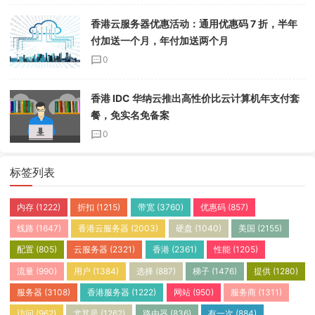
香港云服务器优惠活动：通用优惠码 7 折，半年
付加送一个月，年付加送两个月
0
香港 IDC 华纳云推出高性价比云计算机年支付套
餐，免实名免备案
0
标签列表
内存
(1222)
折扣
(1215)
带宽
(3760)
优惠码
(857)
线路
(1647)
香港云服务器
(2003)
硬盘
(1040)
美国
(2155)
配置
(805)
云服务器
(2321)
香港
(2361)
性能
(1205)
流量
(990)
用户
(1384)
选择
(887)
梯子
(1476)
提供
(1280)
服务器
(3108)
香港服务器
(1222)
网站
(950)
服务商
(1311)
访问
(962)
尤其是
(1262)
路由器
(836)
有一次
(884)