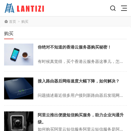
首页
购买
>
购买
你绝对不知道的香港云服务器购买秘密！
有时候真觉得，买个香港云服务器这事儿，怎么就能让人头大成这样？我记得去年双十一那会儿，群里一哥们还在吐槽，说自己找了半天，结果买到个假官网，钱都打水漂了。说实话，这年头，连买个服务器都得像侦探一样查来查去，生怕一不小心就踩坑。你说，香港云服务器购买地址到底在哪？这问题看着简单，真要细抠起来，水还挺深的。香港云...
接入路由器后网络速度大幅下降，如何解决？
问题描述最近很多用户接到新路由器后发现网络变慢了，甚至不如以前的老路由器。怎么回事？原因分析一般来说，接通新路由器后网络变慢的原因如下：新路由器配置不当。 如果新路由器配置不正确，如路由表设置冲突、DHCP分配地址和**不平等，很容易导致网络变慢。新路由器不兼容。 不同的路由器制造商，不同的芯片型号，不同的功...
阿里云推出便捷短信购买服务，助力企业沟通升
级。
如何购买阿里云短信服务阿里云短信服务是阿里云推出的一项实用工具，广泛应用于短信验证码、营销推广以及通知提醒等多种场景。如果您对阿里云短信的购买流程还不太熟悉，不用担心，本文将为您详细讲解具体的操作步骤，助您快速上手。第一步：访问阿里云官网并登录首先，打开您的浏览器，输入阿里云官方网站的地址，进入首页。如果您已...