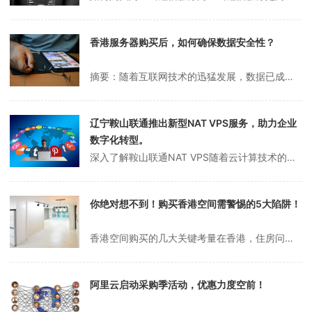
香港服务器购买后，如何确保数据安全性？
摘要：随着互联网技术的迅猛发展，数据已成为企业运营中不可或缺的核心资源，而数据安全问题也随之成为企业必须高度重视的环节。在选择购买香港服务器时，如何有效保障数据安全是一个值得深入探讨的话题。本文将从网络安全、物理安全、数据备份与恢复以及权限管理四个维度，详细分析在购买香港服务器时如何采取措施保护数据安全。一、...
辽宁鞍山联通推出新型NAT VPS服务，助力企业
数字化转型。
深入了解鞍山联通NAT VPS随着云计算技术的不断发展，虚拟专用服务器（VPS）已经成为许多企业和个人用户的首选。而鞍山联通推出的NAT VPS，以其独特的优势，正在逐渐受到市场的关注。本文将带你全面了解鞍山联通NAT VPS的特点、优势以及购买和配置的流程。鞍山联通NAT VPS是什么？鞍山联通NAT VP...
你绝对想不到！购买香港空间需警惕的5大陷阱！
香港空间购买的几大关键考量在香港，住房问题一直是许多市民关注的焦点。由于房价持续高企，购买空间成为不少人实现居住梦想的重要途径。然而，空间购买并非简单的交易，其中涉及诸多细节和关键因素，需要谨慎对待。本文将为大家梳理在香港购买空间时需要注意的几个核心问题。区域位置的选择在香港购买空间时，区域位置往往是首要考虑...
阿里云启动采购季活动，优惠力度空前！