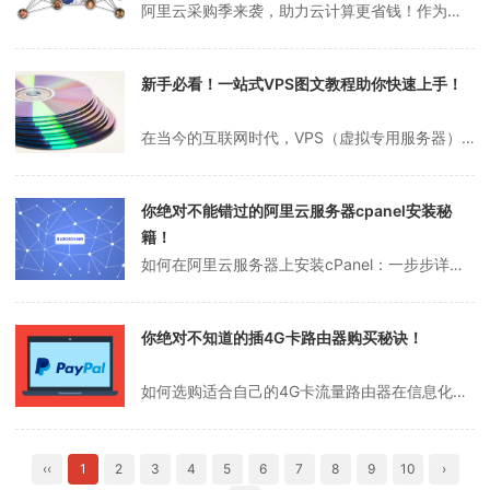
阿里云采购季来袭，助力云计算更省钱！作为全球领先的云计算服务提供商，阿里云始终以用户为中心，致力于提供高效、稳定的云服务。为了回馈广大用户，阿里云特别推出了采购季活动，让你的云计算之旅更加经济实惠。接下来，我们将为你详细介绍这次活动的亮点和参与方式。活动概览阿里云采购季活动分为两个主要阶段：意向预定阶段和正式...
新手必看！一站式VPS图文教程助你快速上手！
在当今的互联网时代，VPS（虚拟专用服务器）已经成为许多网站和应用程序开发者的首选工具。它的灵活性、稳定性以及相对较低的成本吸引了无数用户。然而，对于新手来说，尤其是那些没有太多技术背景的人，VPS的使用可能显得有些复杂。别担心，这篇文章将以通俗易懂的方式为你讲解VPS的基本概念、使用方法以及一些实用的小技巧...
你绝对不能错过的阿里云服务器cpanel安装秘
籍！
如何在阿里云服务器上安装cPanel：一步步详细指南随着互联网技术的迅猛发展，越来越多的人希望拥有自己的网站，而阿里云服务器因其稳定性和性价比成为许多人的首选。然而，对于初学者来说，在阿里云服务器上安装cPanel（一款流行的网站管理面板）可能会显得有些复杂。别担心，这篇文章将为你提供一个清晰、易懂的安装指南...
你绝对不知道的插4G卡路由器购买秘诀！
如何选购适合自己的4G卡流量路由器在信息化飞速发展的今天，网络已经成为我们生活中不可或缺的一部分。随着移动设备的广泛使用，随时随地上网的需求日益增加。无论是出差、旅行还是日常移动办公，插4G卡的流量路由器都能为我们提供便捷的网络解决方案。那么，如何挑选一款适合自己的4G卡流量路由器呢？本文将为大家提供一些实用...
‹‹
1
2
3
4
5
6
7
8
9
10
›