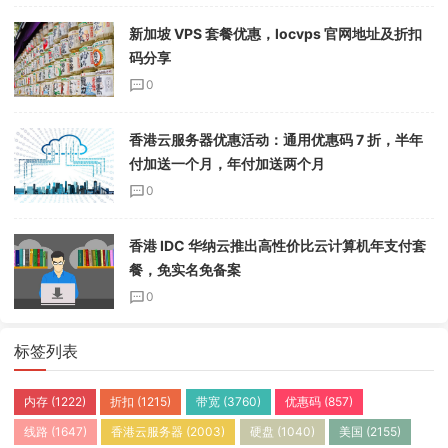
新加坡 VPS 套餐优惠，locvps 官网地址及折扣
码分享
0
香港云服务器优惠活动：通用优惠码 7 折，半年
付加送一个月，年付加送两个月
0
香港 IDC 华纳云推出高性价比云计算机年支付套
餐，免实名免备案
0
标签列表
内存
(1222)
折扣
(1215)
带宽
(3760)
优惠码
(857)
线路
(1647)
香港云服务器
(2003)
硬盘
(1040)
美国
(2155)