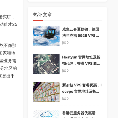
热评文章
老实讲，
动价才25
咸鱼云春夏促销，德国
法兰克福 9929 VPS 下
单享 85%折扣，配置翻
0
然不像那
倍，仅$19.12/季
国家和地
Hostyun 官网地址及折
些业务需
扣代码，香港 VPS 套餐
部分地区的
介绍
0
真是出乎
新加坡 VPS 套餐优惠，l
ocvps 官网地址及折扣
码分享
0
香港云服务器优惠活