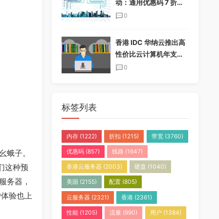
动：通用优惠码 7 折，
半年付加送一个月，年
0
付加送两个月
香港 IDC 华纳云推出高
性价比云计算机年支付
套餐，免实名免备案
0
标签列表
内存
(1222)
折扣
(1215)
带宽
(3760)
优惠码
(857)
线路
(1647)
幺蛾子。
们这种预
香港云服务器
(2003)
硬盘
(1040)
服务器，
美国
(2155)
配置
(805)
户体验也上
云服务器
(2321)
香港
(2361)
性能
(1205)
流量
(990)
用户
(1384)