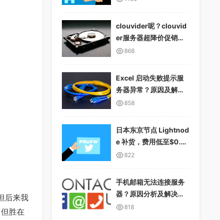
clouvider呢？clouvid
er服务器超降价促销，1
0Gbps无限流量
868
Excel 启动失败提示服
务器异常？原因及解决
方案详解
858
日本东京节点 Lightnod
e 补货，费用低至$0.01
2/小时，支持多种支付
822
方式
手机邮箱无法连接服务
器？原因分析及解决方
但后来我
案
818
，但胜在