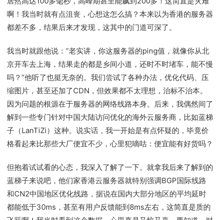
居然高达100多毫秒，高峰期甚至能飙到200多！这简直是灾难
啊！我当时就有点沮丧，心想这怎么搞？本来以为香港的服务器
都差不多，结果后来才发现，这其中的门道可深了。
我当时就跟他说：“老实讲，你这服务器的ping值，就像你从北
京开车去上海，结果走的都是乡间小道，还时不时堵车，能不慢
吗？”他听了也挺无奈的。我们尝试了各种办法，优化代码、压
缩图片，甚至还加了CDN，但效果都不太理想，治标不治本。
因为问题的根源在于服务器的网络线路本身。后来，我偶然间了
解到一些专门针对中国大陆访问优化的海外云服务商，比如蓝梯
子（LanTiZi）这种。说实话，我一开始是有点怀疑的，毕竟价
格看起来比那些大厂便宜不少，心里犯嘀咕：便宜能有好货吗？
但抱着试试看的心态，我深入了解了一下。就拿我后来了解到的
蓝梯子来说吧，他们家香港云服务器就特别强调BGP国际线路
和CN2中国地区优化线路，据说在国内大部分地区的平均延时
都能低于30ms，甚至有用户反馈能到8ms左右，这简直是质的