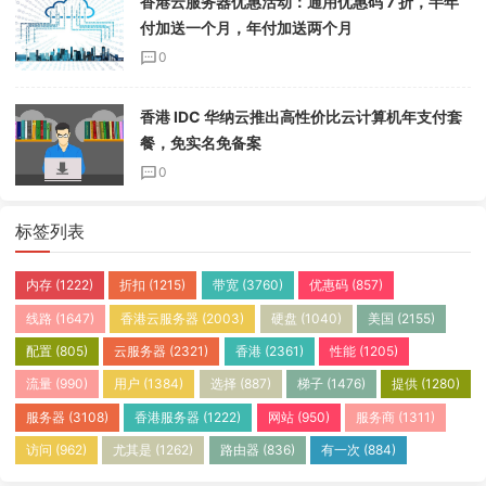
香港云服务器优惠活动：通用优惠码 7 折，半年
付加送一个月，年付加送两个月
0
香港 IDC 华纳云推出高性价比云计算机年支付套
餐，免实名免备案
0
标签列表
内存
(1222)
折扣
(1215)
带宽
(3760)
优惠码
(857)
线路
(1647)
香港云服务器
(2003)
硬盘
(1040)
美国
(2155)
配置
(805)
云服务器
(2321)
香港
(2361)
性能
(1205)
流量
(990)
用户
(1384)
选择
(887)
梯子
(1476)
提供
(1280)
服务器
(3108)
香港服务器
(1222)
网站
(950)
服务商
(1311)
访问
(962)
尤其是
(1262)
路由器
(836)
有一次
(884)