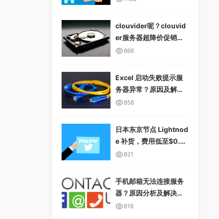
clouvider呢？clouvid
er服务器超降价促销，1
0Gbps无限流量
866
Excel 启动失败提示服
务器异常？原因及解决
方案详解
858
日本东京节点 Lightnod
e 补货，费用低至$0.01
2/小时，支持多种支付
821
方式
手机邮箱无法连接服务
器？原因分析及解决方
案
818