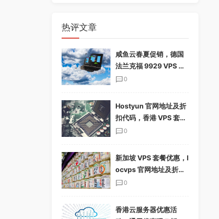
热评文章
咸鱼云春夏促销，德国
法兰克福 9929 VPS 下
单享 85%折扣，配置翻
0
倍，仅$19.12/季
Hostyun 官网地址及折
扣代码，香港 VPS 套餐
介绍
0
新加坡 VPS 套餐优惠，l
ocvps 官网地址及折扣
码分享
0
香港云服务器优惠活