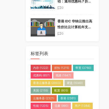
动：通用优惠码 7 折，
半年付加送一个月，年
0
付加送两个月
香港 IDC 华纳云推出高
性价比云计算机年支付
套餐，免实名免备案
0
标签列表
内存
(1222)
折扣
(1215)
带宽
(3760)
优惠码
(857)
线路
(1647)
香港云服务器
(2003)
硬盘
(1040)
美国
(2155)
配置
(805)
云服务器
(2321)
香港
(2361)
性能
(1205)
流量
(990)
用户
(1384)