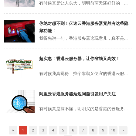
有时候真是让人头大，明明前两天还好好的，突然就ping不通了，阿里云香港服务器，像是闹脾气一样，怎么都不理人。你说这网络吧，平时用着顺手，真出点问题，查半天也没个准信儿。有人说是线路抽风，有人说是被墙了，还有人说是不是自己操作失误，反正一堆说法，谁也说不清楚。其实遇到这种事，第一反应总是重启，重启完了还不行，...
你绝对想不到！亿速云香港服务器竟然有这些隐
藏功能！
我得先说一句，香港服务器这玩意儿，真不是谁都能随便测的。前阵子我还在群里跟人争论，大家都说亿速云最近挺火，尤其是香港节点，便宜、带宽大、号称延迟低到离谱。我一开始其实是有点不信的，毕竟这年头，云服务器厂商吹牛的多，真有本事的少。说起来，去年我还踩过一次坑，买了个号称“极速直连”的香港云，结果晚上高峰期直接卡成...
超实惠！香港云服务器，让你省钱又高效！
有时候我真觉得，找个靠谱又便宜的香港云服务器，比找对象还难。你说，市面上那些广告打得天花乱坠的，什么“极速稳定”“全球节点”，结果一用上，动不动就掉线，或者带宽卡得像挤牙膏。前阵子我还在群里跟几个做跨境电商的朋友吐槽，说实话，香港云服务器这玩意儿，便宜的怕不稳，贵的又觉得冤枉钱花得心疼。你说，这事儿是不是挺让...
阿里云香港服务器延迟问题引发用户关注
有时候真是搞不懂，明明买的是香港的云服务器，结果延迟还不如我在家里翻个墙连美国的节点快。说起来，前阵子我们团队在做一个面向东南亚市场的小项目，老板非要省事，直接让我在阿里云买了台香港ECS，想着离大陆近，理论上延迟应该很低吧，结果上线第一天就被客服和用户轮番轰炸，说访问慢得要死，页面转半天才出来。我当时脑子里...
‹‹
1
2
3
4
5
6
7
8
9
10
›