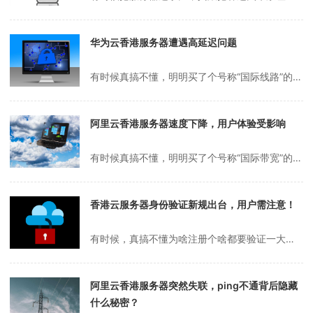
华为云香港服务器遭遇高延迟问题
有时候真搞不懂，明明买了个号称“国际线路”的云服务器，结果一查延迟，香港到深圳都能飙到一百多ms，气得我差点把电脑砸了。朋友说你别太较真，云服务器嘛，便宜的总归有点小毛病。可我就纳闷了，明明广告上写着“低延迟”，怎么一到自己手里就变成了“慢吞吞”？华为云香港服务器延迟高，真有那么离谱？其实说起来，香港云服务器...
阿里云香港服务器速度下降，用户体验受影响
有时候真搞不懂，明明买了个号称“国际带宽”的香港云服务器，结果一到晚上八九点，网页卡得像拨号上网，连个图片都要转半天。朋友说他用的阿里云香港节点，白天还行，晚上就跟挤地铁似的，谁抢到谁快。到底慢多少？其实也没人能给个准数，反正你要是赶上高峰期，十几二十秒打开个页面都算正常，别说跑什么大流量应用了。阿里云香港服...
香港云服务器身份验证新规出台，用户需注意！
有时候，真搞不懂为啥注册个啥都要验证一大堆，尤其是云服务器，香港的那种，明明买个主机，结果身份证、手机号、邮箱、各种验证码，填得人头晕。前两天还碰到个奇葩，上传身份证照片还要正反面，差点以为要我录个小视频证明“我就是我”。不过想想，毕竟现在网络上啥人都有，平台怕出事也能理解。可有时候验证流程一多，真想直接关掉...
阿里云香港服务器突然失联，ping不通背后隐藏
什么秘密？