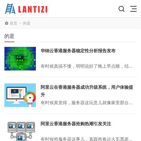
首页
的是
>
的是
华纳云香港服务器稳定性分析报告发布
有时候真搞不懂，明明说好了晚上早点睡，结果一刷手机就到两点，第二天还得硬撑着去公司。前几天同事还在吐槽，说他网站老是卡，客户一多就崩，问我用啥服务器靠谱。其实我也踩过不少坑，香港服务器这玩意儿，真不是随便买个就能省心的，尤其是搞跨境电商或者游戏那种，对速度和稳定性要求死高。你说，谁愿意半夜被客户电话吵醒，说网...
阿里云在香港服务器成功升级系统，用户体验提
升
有时候真觉得，服务器这玩意儿就像家里那台老旧的路由器，平时不出毛病你都懒得理它，真要动手换个系统，心里还真有点打鼓。尤其是阿里云香港服务器，明明买的时候说得天花乱坠，等真要重装系统，才发现坑还挺多。上次朋友说他凌晨三点鼓捣服务器，结果一不小心把数据全格式化了，第二天老板差点让他卷铺盖走人。你说这事儿怪谁？怪服...
阿里云香港服务器抢购热潮引发关注
有时候抢服务器这事儿，真跟抢春运火车票差不多，手慢了就啥都没了。尤其是阿里云香港服务器，热门配置一上新，页面都还没刷新出来，库存就清空了。朋友说他上次凌晨三点守着，结果还是被人家脚本抢光，气得他差点把鼠标摔了。你说这年头，连买个服务器都得拼手速，真是服了。阿里云香港服务器怎么抢其实抢阿里云香港服务器，套路还真...