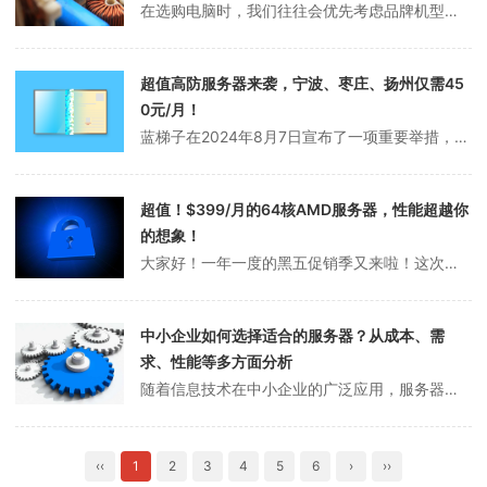
在选购电脑时，我们往往会优先考虑品牌机型，例如苹果、联想或戴尔。这些电脑以稳定的性能和成熟的系统著称，但价格通常较高。如果对运算能力或存储空间有更高需求，服务器可能是一个值得考虑的选择。服务器是一种专为其他设备或计算机提供服务而设计的设备，通常配备高性能硬件和针对特定任务优化的软件。这使得服务器在运算能力、存...
超值高防服务器来袭，宁波、枣庄、扬州仅需45
0元/月！
蓝梯子在2024年8月7日宣布了一项重要举措，对国内高防物理服务器资源进行了大幅扩充。此次扩充主要针对宁波高防、枣庄高防以及扬州高防三大节点，新增了大量优质资源。目前，这三个节点的国内高防服务器均推出了优惠价格，性价比非常突出。如果您有相关需求，不妨联系客服获取详细报价！以下是部分配置及价格信息：宁波高防服务...
超值！$399/月的64核AMD服务器，性能超越你
的想象！
大家好！一年一度的黑五促销季又来啦！这次，spinservers（隶属于MET International，自1994年成立）推出了超值的服务器优惠活动，覆盖圣何塞和达拉斯两大热门机房。最低配置仅需179美元/月，就能入手强劲的服务器，配置包括双路E5-2696 v3处理器（36核/72线程），256G内存（...
中小企业如何选择适合的服务器？从成本、需
求、性能等多方面分析
随着信息技术在中小企业的广泛应用，服务器已经成为企业不可或缺的重要设备。服务器的选购不仅涉及到企业成本、应用需求、性能要求等诸多因素，还涉及到是否满足安全性、稳定性、可靠性等要求。本文将从成本、应用需求、性能要求、安全性、稳定性、可靠性等几个方面来分析如何选择适合企业的服务器。1.成本任何一家中小企业在选择服...
‹‹
1
2
3
4
5
6
›
››