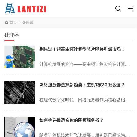
首页
处理器
>
处理器
别错过！超高主频计算型芯片即将引爆市场！
计算机发展的方向——高主频计算架构在计算机技术领域，性能提升始终是核心追求的目标。高主频计算架构作为一种专注于增强计算能力的计算机设计，正逐渐受到广泛关注。本文将深入探讨高主频计算架构的发展趋势以及它在实际应用中的重要作用。高主频计算架构的定义高主频计算架构是指通过提升CPU的时钟频率（主频）来加快计算速度的...
网络服务器选择新趋势：主机1核2G怎么选？
在现代数字化时代，网络服务器作为核心基础设施，承担着网站托管、应用运行、数据存储以及云计算服务等重要职责。选择一台合适的主机并非易事，因为不同的任务对服务器配置有着截然不同的要求。本文将为你提供一份详尽的网络服务器选购指南，特别聚焦于1核2G配置的主机，帮助你做出明智的选择。1. 明确你的实际需求在决定购买1...
如何挑选最适合你的降频服务器？
随着计算机技术的飞速发展，服务器已经成为企业和个人存储与处理数据的重要工具。在众多服务器类型中，降频服务器因其独特的优势逐渐受到市场青睐。所谓降频服务器，是指通过降低CPU运行频率来减少功耗和发热量，从而提升服务器的稳定性和使用寿命。那么，如何选择一款适合自己的降频服务器呢？本文将从多个角度为您提供一些实用的...