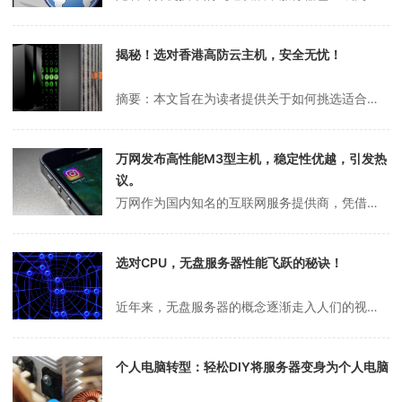
揭秘！选对香港高防云主机，安全无忧！
摘要：本文旨在为读者提供关于如何挑选适合自己的香港高防云主机的实用指南。文章将从性能、安全性、价格以及服务质量四个关键维度展开详细分析，帮助大家更全面地了解如何根据自身需求做出明智的选择。一、性能：核心配置决定体验在挑选香港高防云主机时，性能无疑是首要考量因素。优秀的性能不仅能提升网站或应用的运行效率，还能为...
万网发布高性能M3型主机，稳定性优越，引发热
议。
万网作为国内知名的互联网服务提供商，凭借其出色的性能和可靠的稳定性，长期以来深受用户信赖。近期，万网推出了一款全新的M3型主机，其卓越的性能表现令人瞩目，几乎让竞争对手望尘莫及。如果你正在寻找一款高性能的主机产品，这款M3型主机绝对值得关注。M3型主机在性能上的提升堪称革命性。首先，它搭载了最新的英特尔Xeo...
选对CPU，无盘服务器性能飞跃的秘诀！
近年来，无盘服务器的概念逐渐走入人们的视野，受到越来越多企业和IT从业者的关注。所谓无盘服务器，顾名思义，就是没有内置硬盘驱动器的服务器设备，其数据存储主要依赖于外部存储单元。这种设计不仅简化了服务器的硬件结构，还在特定场景下展现出了强大的性能优势。无盘服务器之所以在企业网络环境中日益流行，很大程度上得益于其...
个人电脑转型：轻松DIY将服务器变身为个人电脑