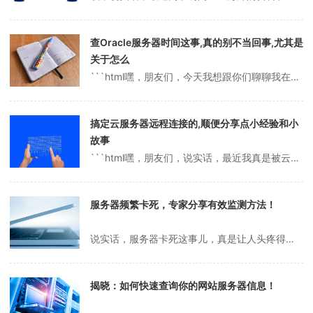
查Oracle服务器时间这事,真的别不当回事,尤其是
关于怎么
```html嘿，朋友们，今天我想跟你们聊聊我在使用Oracle数据库时的一些小经验，尤其是关于怎么查服务器时间这件事。说实话，一开始我对这个操作完全没概念，觉得不就是个时间嘛，有啥大不了的？但后来发现，哎哟，这玩意儿还挺重要，尤其是涉及到数据一致性的时候，时间不对可真是要命！我记得有一次特别尴尬的经历。那会...
搞定云服务器远程连接的,顺便分享点小经验和小
故事
```html嘿，朋友们，说实话，最近我真是被云服务器这个东西给“折腾”得够呛！一开始听到“云计算”、“云服务器”这些词，感觉就像是高科技电影里的台词，离我十万八千里。可现在呢？它已经成了我工作和生活中离不开的一部分。尤其是远程连接云服务器，简直就像是给我的电脑装了个“瞬移”技能，随时随地就能操作远在天边的服...
服务器频繁卡死，专家分享有效监测方法！
说实话，服务器卡死这事儿，真是让人头疼得不行！尤其是在这个啥都靠数字化的时代，服务器就是咱们的命根子，网站、应用、数据全指着它呢。可一旦它“罢工”，那感觉就像家里停电了一样，啥都干不了，急得抓耳挠腮。你是不是也遇到过这种糟心事儿？今天我就想跟你聊聊，我是怎么跟服务器卡死“斗智斗勇”的，顺便分享点心得，希望能帮...
揭晓：如何快速查询你的网站服务器信息！