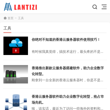
首页
工具
>
工具
你绝对不知道的香港云服务器软件使用技巧！
有时候我真觉得，搞技术这行，最头疼的不是写代码，也不是熬夜上线，反倒是选服务器、配环境、挑软件这些琐碎事。尤其是香港云服务器，表面上看选好了机子就万事大吉，实际上软件选不好，分分钟卡成PPT，或者安全隐患一堆。前阵子我还在群里跟人吐槽，说“你们谁有靠谱的香港云服务器软件推荐？别再给我安一堆没用的监控面板了，C...
香港推出新款云服务器搭建软件，助力企业数字
化转型。
刚拿到一台全新的香港云服务器时，你是不是也跟我一样，对着那个黑乎乎的SSH终端窗口，既兴奋又有点不知所措？感觉就像拿到了一块乐高积木的“无限补充包”，理论上可以拼出任何想要的城堡，但实际上，第一块积木该往哪儿放，心里完全没谱。这种感觉，坦白说，还挺让人沮丧的。香港云服务器搭建软件从技术层面讲，一台“干净”的云...
香港云服务器软件助力企业数字化转型，抢占市
场先机。
唉，说实话，最近为了访问一些海外的资料和网站，真的是折腾得够呛。一开始吧，总觉得随便找个“工具”就行了，结果呢？要么慢得像蜗牛爬，要么就是三天两头断线，关键时刻掉链子，你说气不气人？本来想好好做点跨境电商的选品研究，结果时间全耗在跟网络“搏斗”上了，那种挫败感，真是谁经历谁知道。折腾过后，才发现香港云服务器这...