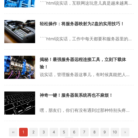
```html说实话，互联网这玩意儿真是越来越离不开咱们的生活了，但有时候也真能把人逼疯！尤其是像我这种半吊子网站管理员，建个小网站本来是想秀一秀自己的创意，结果却被“怎么查网站服务器信息”这个问题折腾得头大。你是不是也有过这种抓狂的时刻？今天我就来跟大家聊聊我的经历，顺便分享几个我踩过坑后总结出来的小技巧，...
轻松操作：将服务器映射为Z盘的实用技巧！
```html说实话，工作中每天都要和服务器里的文件打交道，真的是一件挺头疼的事儿。每次都要打开远程桌面或者FTP客户端，点来点去，时间都浪费在这些琐碎的操作上了。你是不是也有这种感觉？有没有想过，要是能把服务器直接变成自己电脑上的一个盘，比如Z盘，那该多省心啊！今天我就来跟你聊聊我是怎么解决这个问题的，分享...
揭秘！最强服务器远程连接工具，立刻下载体
验！
说实话，管理服务器这事儿，有时候真能把人逼疯。你是不是也有过那种感觉？一大堆服务器，操作系统各不相同，防火墙设置五花八门，偏偏还得随时随地保持远程掌控，稍微一个不小心就可能出大问题。我之前就因为这种事头疼得不行，觉得自己简直像个杂技演员，在钢丝上走还得同时抛接十几个球！本来我想着，靠自己手动记下每个服务器的连...
神奇一键！服务器装系统再也不麻烦！
嘿，朋友们，你们有没有遇到过那种特别头疼的事儿？就是想在服务器上装个系统，结果折腾了半天，各种报错，搞得自己像个无头苍蝇一样。说实话，我之前就是这样，差点没被气哭！不过，后来我发现了一个神器——“一键装系统”，简直就像是救命稻草，今天就想跟你们聊聊这个东西，分享一下我的心得和那些坑。先说说啥是一键装系统吧。其...
‹‹
1
2
3
4
5
6
7
8
9
10
›