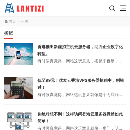
首页
折腾
>
折腾
香港推出新虚拟主机云服务器，助力企业数字化
转型。
有时候真觉得，网站这玩意儿，搭起来容易，后面折腾才是让人头大。尤其是选服务器，香港的、美国的、国内的，选来选去，脑壳都疼。前两天还和朋友吐槽，说国内主机动不动就要备案，慢得像蜗牛，结果他甩给我一堆香港云服务器的资料，说什么现在都流行用香港虚拟主机，速度快还不用折腾那些乱七八糟的手续。想想也是，谁还没被国内那点...
低至99元！优友云香港VPS服务器抢购中，别错
过！
有时候真觉得，网络这玩意儿就像是个无底洞，怎么折腾都不嫌多。前两天还在吐槽家里宽带卡得像蜗牛，结果一转头，朋友就跟我安利起什么香港VPS，说什么速度快、延迟低，搞得我心里痒痒的。其实说实话，国内的服务器用着总有点束手束脚，尤其是想要访问点国外的东西，动不动就被墙，真是让人头大。记得有次半夜想部署个小项目，结果...
你绝对想不到！这样访问香港云服务器竟然如此
简单！
有时候真觉得，网络这玩意儿就像一扇门，明明就在眼前，钥匙却总是藏得让人抓耳挠腮。前两天朋友还吐槽，说他想连香港的云服务器，结果一顿操作猛如虎，最后还是卡在了“怎么访问”这一步。其实我也有过类似的经历，明明买了服务器，结果连不上，气得差点把电脑砸了。你说这事儿怪谁？怪自己手残，还是怪网络太玄学？怎么访问香港的云...