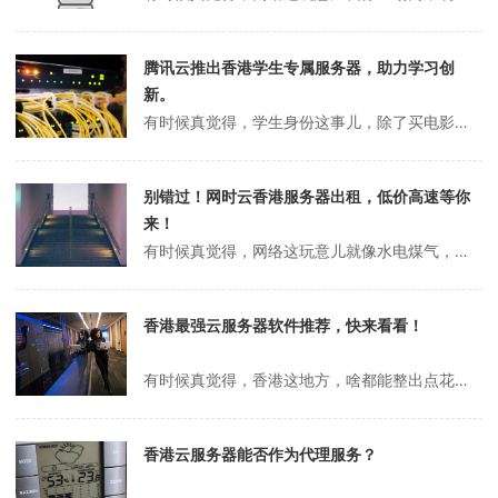
腾讯云推出香港学生专属服务器，助力学习创
新。
有时候真觉得，学生身份这事儿，除了买电影票能便宜点，买服务器也能薅点羊毛。记得大一那会儿，寝室里几个哥们儿凑钱买了台云主机，结果一晚上光是抢购就抢崩溃了，最后谁也没抢到。后来才知道，原来香港节点的学生服务器才是香饽饽，速度快，延迟低，关键还能翻着花样省钱。可惜那会儿没经验，白白错过了不少好事。腾讯云学生服务器...
别错过！网时云香港服务器出租，低价高速等你
来！
有时候真觉得，网络这玩意儿就像水电煤气，平时根本不在意，等哪天突然慢了、卡了、掉线了，才发现原来自己早就离不开它了。尤其是做点小生意、搞点网站、或者想折腾点海外项目的时候，香港服务器这词儿就像突然冒出来的救命稻草，谁还没被国内那点带宽和各种限制气到过？网时云香港服务器出租：到底值不值？说到香港服务器出租，脑子...
香港最强云服务器软件推荐，快来看看！
有时候真觉得，香港这地方，啥都能整出点花样来。前阵子朋友问我，香港到底有啥靠谱的云服务器软件没？我一时还真愣住了，毕竟平时用得多的都是那些大厂的，香港本地的还真没细琢磨过。后来一查，发现还真不少，五花八门的，便宜的贵的，什么样的都有。你说现在做点小生意、搞个网站、甚至玩点跨境电商，没个好用的云服务器，真是寸步...
香港云服务器能否作为代理服务？