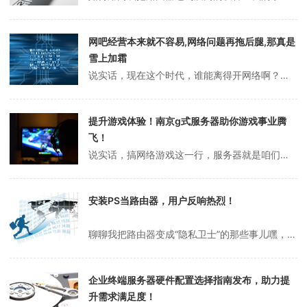
网吧经营本来就不容易,网络问题再拖后腿,那真是
雪上加霜
说实话，现在这个时代，谁能离得开网络啊？不管是工作、学习还是娱乐，网络都成了咱们生活中不可或缺的一部分。可你有没有遇到过这样的糟心事：好不容易抽空去网吧打两把游戏，结果网络卡得跟老牛拉车似的，气得我差点砸键盘！作为曾经开过小网吧的人，我太懂这种无奈了。今天就想跟大家聊聊，怎么用远程服务器技术把网吧的网络体验搞...
提升游戏体验！南京g式服务器助你游戏事业腾
飞！
说实话，搞网络游戏这一行，服务器就是咱们的命根子啊！没有一个靠谱的服务器，游戏卡顿、掉线，玩家能直接把你骂上热搜，你说是不是？今天我就想跟大家聊聊南京G式服务器，这玩意儿真心帮了我大忙，让我的小游戏项目从一堆bug里硬是挺了过来，慢慢有了点起色。咱就当是朋友之间唠嗑，分享一下我的心路历程和感受吧！一开始，我压...
安装PS当路由器，用户反响热烈！
聊聊我把路由器变成“隐私卫士”的那些事儿嘿，朋友们，你们有没有那种感觉，觉得自己上网的时候总像被“偷窥”一样？老实讲，我之前就特别烦这种感觉，恨不得给自己的网络加个“隐身衣”。后来听说可以用路由器装个DD-WRT固件，再搞个PS服务，就能把隐私保护得妥妥的，我就心动了！今天就来跟你们唠唠我的折腾经历，嘿嘿，说...
企业终端服务器硬件配置选择指南发布，助力提
升需求满足度！