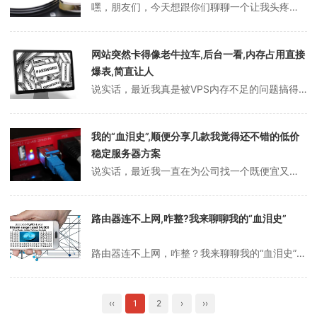
嘿，朋友们，今天想跟你们聊聊一个让我头疼了好一阵子的话题——怎么给企业挑个靠谱的终端服务器硬件配置。说实话，这事儿一开始真把我搞得晕头转向，毕竟咱也不是啥技术大牛，就是个想让公司运转顺畅的小老板。你是不是也有过这种感觉？觉得自己像在迷宫里转圈，啥都不懂还得硬着头皮上？先说说我的经历吧。刚开始的时候，我本来想随...
网站突然卡得像老牛拉车,后台一看,内存占用直接
爆表,简直让人
说实话，最近我真是被VPS内存不足的问题搞得头大。你是不是也有过那种感觉？网站突然卡得像老牛拉车，后台一看，内存占用直接爆表，简直让人抓狂！作为一个用VPS跑网站的普通人，我可是吃过不少亏，今天就想跟大家聊聊我是怎么一步步搞定这个问题的，分享点心得，也算给自己一个总结吧。先说说为啥VPS内存老是不够用吧。老实...
我的“血泪史”,顺便分享几款我觉得还不错的低价
稳定服务器方案
说实话，最近我一直在为公司找一个既便宜又稳定的服务器方案，简直是头都大了！你是不是也有这种感觉？一边是预算有限，一边又怕选了个不靠谱的服务器，网站三天两头宕机，客户投诉不断，搞得自己心力交瘁。哎，创业不易啊！今天我就来跟大家聊聊我的“血泪史”，顺便分享几款我觉得还不错的低价稳定服务器方案，希望能帮到有同样困惑...
路由器连不上网,咋整?我来聊聊我的“血泪史”
路由器连不上网，咋整？我来聊聊我的“血泪史”说实话，路由器连不上网这种事，简直能把人逼疯！你是不是也有过那种急着开视频会议，结果网络直接“罢工”的崩溃时刻？老实讲，我前段时间就遇到过这种糟心事，工作文档传不上去，游戏也卡得要命，气得我差点把路由器给砸了！今天就来跟大家聊聊我是怎么折腾着解决这个问题的，顺便分享...
‹‹
1
2
›
››