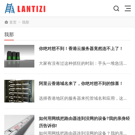
首页
我那
>
我那
你绝对想不到！香港云服务器竟然连不上了！
大家有没有过这种抓狂的时刻：手头一堆急活儿，结果远程的服务器突然就跟你“失联”了，ping不通，SSH连不上，网站打不开，简直让人想砸电脑！尤其是用香港云服务器的时候，有时候信号明明看着满格，但就是死活连不上，那种感觉，唉，别提了。从技术层面讲，香港云服务器连接不上，原因五花八门。可能是你本地网络环境的问题，...
阿里云香港域名来了，你绝对想不到的惊喜！
选择香港地区的服务器来托管域名和应用，这事儿吧，一开始想当然觉得不就那么回事儿嘛。但真上手了，才发现里面的门道还真不少。尤其是当你把目光投向阿里云这样的行业巨头时，各种配置、带宽、线路选择，看得人眼花缭乱。从技术层面讲，香港服务器因其独特的地理位置和网络环境，在连接大陆与海外方面具有天然优势。其国际带宽充足，...
如何用网线把路由器连到没网的设备?我的亲身经
历告诉你!
如何用网线把路由器连到没网的设备？我的亲身经历告诉你！说实话，现在家里谁不是Wi-Fi满天飞？手机、电脑、平板，随便一连就上网，方便得不行。但你有没有遇到过那种信号死角，或者设备压根不支持Wi-Fi，急得抓耳挠腮的时候？老实讲，我前段时间就碰上了这么个糟心事，家里一台老式台式机，完全没网卡，只能干瞪眼。于是我...