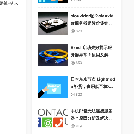
是跟别人
clouvider呢？clouvid
er服务器超降价促销，1
0Gbps无限流量
870
Excel 启动失败提示服
务器异常？原因及解决
方案详解
859
日本东京节点 Lightnod
e 补货，费用低至$0.01
2/小时，支持多种支付
823
方式
手机邮箱无法连接服务
器？原因分析及解决方
案
819