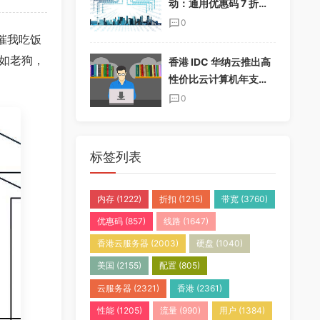
动：通用优惠码 7 折，
半年付加送一个月，年
0
付加送两个月
催我吃饭
如老狗，
香港 IDC 华纳云推出高
性价比云计算机年支付
套餐，免实名免备案
0
标签列表
内存
(1222)
折扣
(1215)
带宽
(3760)
优惠码
(857)
线路
(1647)
香港云服务器
(2003)
硬盘
(1040)
美国
(2155)
配置
(805)
云服务器
(2321)
香港
(2361)
性能
(1205)
流量
(990)
用户
(1384)