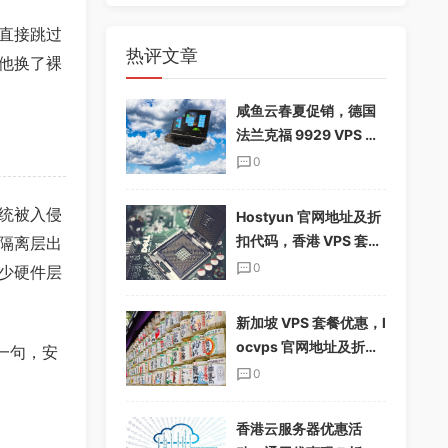
直接跳过
热评文章
他换了裸
咸鱼云春夏促销，德国
法兰克福 9929 VPS 下
单享 85%折扣，配置翻
0
倍，仅$19.12/季
统被入侵
Hostyun 官网地址及折
扣代码，香港 VPS 套餐
隔离层出
介绍
0
少硬件层
新加坡 VPS 套餐优惠，l
ocvps 官网地址及折扣
一句，安
码分享
0
香港云服务器优惠活