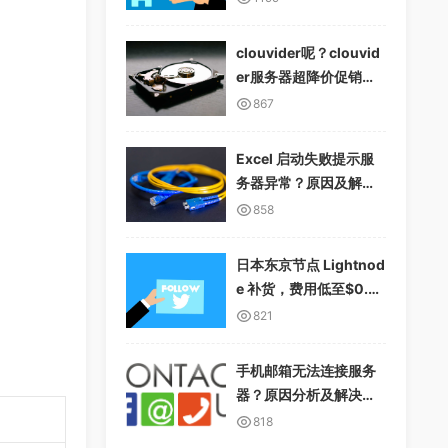
clouvider呢？clouvid
er服务器超降价促销，1
0Gbps无限流量
867
Excel 启动失败提示服
务器异常？原因及解决
方案详解
858
日本东京节点 Lightnod
e 补货，费用低至$0.01
2/小时，支持多种支付
821
方式
手机邮箱无法连接服务
器？原因分析及解决方
案
818