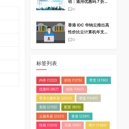
动：通用优惠码 7 折，
半年付加送一个月，年
0
付加送两个月
香港 IDC 华纳云推出高
性价比云计算机年支付
套餐，免实名免备案
0
标签列表
内存
(1222)
折扣
(1215)
带宽
(3760)
优惠码
(857)
线路
(1647)
香港云服务器
(2003)
硬盘
(1040)
美国
(2155)
配置
(805)
云服务器
(2321)
香港
(2361)
性能
(1205)
流量
(990)
用户
(1384)