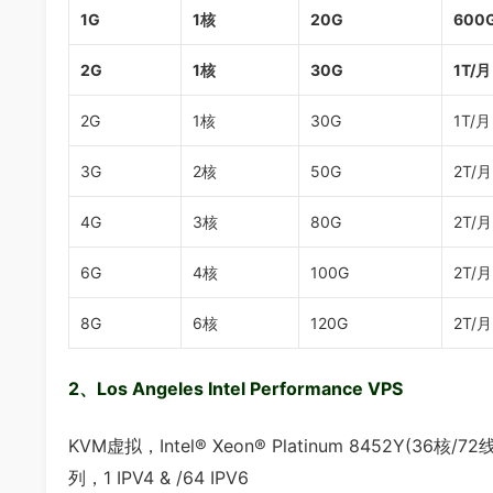
1G
1核
20G
600
2G
1核
30G
1T/月
2G
1核
30G
1T/月
3G
2核
50G
2T/月
4G
3核
80G
2T/月
6G
4核
100G
2T/月
8G
6核
120G
2T/月
2、Los Angeles Intel Performance VPS
KVM虚拟，Intel® Xeon® Platinum 8452Y(36核
列，1 IPV4 & /64 IPV6