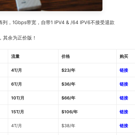
 阵列，1Gbps带宽，自带1 IPV4 & /64 IPV6不接受退款
，其余为正价版！
流量
价格
购买
4T/月
$23/年
链接
6T/月
$36/年
链接
10T/月
$66/年
链接
15T/月
$106/年
链接
4T/月
$38/年
链接