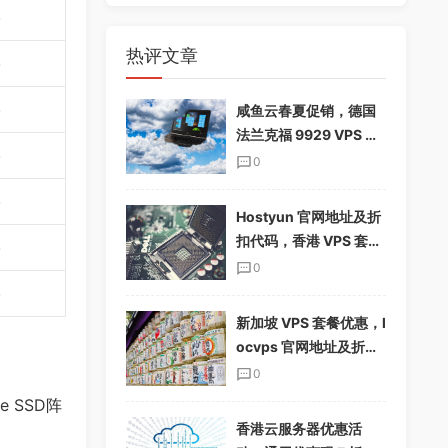
热评文章
咸鱼云春夏促销，德国
法兰克福 9929 VPS 下
单享 85%折扣，配置翻
0
倍，仅$19.12/季
Hostyun 官网地址及折
扣代码，香港 VPS 套餐
介绍
0
新加坡 VPS 套餐优惠，l
ocvps 官网地址及折扣
码分享
0
Me SSD阵
香港云服务器优惠活