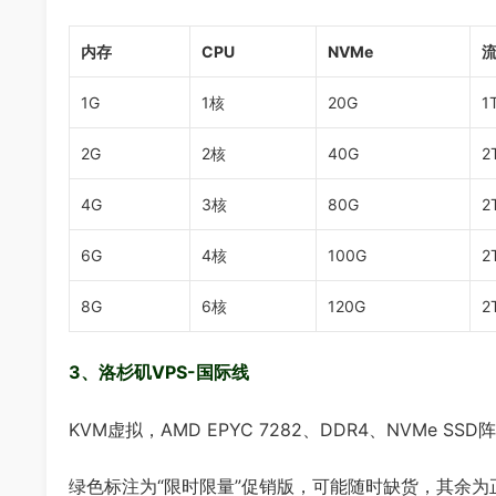
内存
CPU
NVMe
1G
1核
20G
1
2G
2核
40G
2
4G
3核
80G
2
6G
4核
100G
2
8G
6核
120G
2
3、洛杉矶VPS-国际线
KVM虚拟，AMD EPYC 7282、DDR4、NVMe SSD阵
绿色标注为“限时限量”促销版，可能随时缺货，其余为