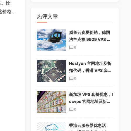
名。比
这价格，
热评文章
咸鱼云春夏促销，德国
法兰克福 9929 VPS 下
单享 85%折扣，配置翻
0
倍，仅$19.12/季
Hostyun 官网地址及折
扣代码，香港 VPS 套餐
介绍
0
新加坡 VPS 套餐优惠，l
ocvps 官网地址及折扣
码分享
0
香港云服务器优惠活