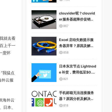
clouvider呢？clouvid
er服务器超降价促销，1
0Gbps无限流量
867
我就去看
Excel 启动失败提示服
百上千一
务器异常？原因及解决
方案详解
一度怀
858
日本东京节点 Lightnod
e 补货，费用低至$0.01
”我猛点
2/小时，支持多种支付
821
海外云服
方式
手机邮箱无法连接服务
器？原因分析及解决方
供海外云
案
818
、日本、