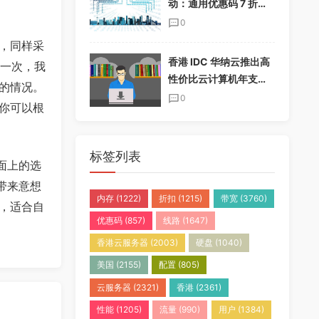
动：通用优惠码 7 折，
半年付加送一个月，年
0
付加送两个月
，同样采
香港 IDC 华纳云推出高
有一次，我
性价比云计算机年支付
的情况。
套餐，免实名免备案
0
你可以根
标签列表
面上的选
带来意想
内存
(1222)
折扣
(1215)
带宽
(3760)
，适合自
优惠码
(857)
线路
(1647)
香港云服务器
(2003)
硬盘
(1040)
美国
(2155)
配置
(805)
云服务器
(2321)
香港
(2361)
性能
(1205)
流量
(990)
用户
(1384)