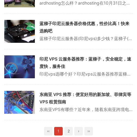
ardhosting怎么样？ardhosting在10月31日之前免费推广其印尼服务器。然而，大多数人应该认为它仍然很贵。没有办法。这种岛国服务器并不便宜。它只适用于需要东南亚不受欢迎机房的朋友。它们都是KVM虚拟无限流量VPS。ArdHosting是一家成立于2000年的印尼企业，主要从事印尼、新加坡和美国...
蓝梯子印尼云服务器价格优惠，性价比高！快来
选购吧
蓝梯子印尼云服务器(印尼vps)多少钱？蓝梯子(www.lantizi.com)在海外云服务器推广活动中，海外云服务器增加了泰国曼谷、印度孟买、印尼雅加达、阿联酋、尼日利亚等云服务器。目前，印尼vps云服务器优惠活动、印尼vps、1核/1G/10M带宽，仅88元/第一个月，性价比好！点击进入：蓝梯子服务器官网...
印尼 VPS 云服务器推荐：蓝梯子，安全稳定，速
度快，服务佳
印尼vps选哪个好？印尼vps云服务器推荐蓝梯子。顾名思义，印尼VPS是印尼的VPS，机房位于印尼首都雅加达；印尼世界顶级机房安全稳定；带宽充足，连接国内外速度快，稳定性好。蓝梯子海外云节点丰富。蓝梯子印尼vps的优点是可以以安全、速度、可靠性和最佳服务的形式解决网站或应用程序中的许多问题。为何推荐租用蓝梯印...
东南亚 VPS 推荐：便宜好用的新加坡、菲律宾等
VPS 租赁指南
东南亚VPS有哪些？近年来，随着东南亚跨境电商市场的蓬勃发展，东南亚VPS也成为了国外VPS租赁的热门选择。东南亚VPS主要分为新加坡VPS、菲律宾VPS、泰国VPS、印尼VPS等。本文将推荐几款便宜好用的东南亚VPS供大家参考。东南亚共有11个国家：缅甸、泰国、柬埔寨、老挝、越南、菲律宾、马来西亚、新加坡、...
‹‹
1
2
›
››