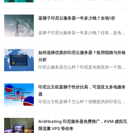
蓝梯子印尼云服务器一年多少钱？全场1折
蓝梯子印尼云服务器一年多少钱？目前，蓝色梯子为海外云服务器提供促销活动，全场1折。印尼、韩国首尔、越南、日本东京等数据中心1核1G内存2M带宽的云服务器每年只需102元，流量无限。如果你正在寻找一个合适的稳定的网站服务器，如果你想要安全、可靠和稳定，你不能错过这个活动。目前蓝梯印尼云服务器价格优惠活动，印尼1...
如何选择优质的印尼云服务器？租用指南与价格
分析
印尼云服务器怎么样？印尼是东南亚的一个国家。印尼当地的电信基础设施发展不是很发达。这个国家最好的机房带宽资源集中在雅加达，所以雅加达地区的机房选择了印尼的云服务器。中国有很多供应商可以提供印尼云服务器，百度可以搜索。然而，正是因为资源的好坏参差不齐，尤其是印尼云服务器资源。购买时，您必须询问服务器的具体机房地...
印尼云主机蓝梯子性价比高，可选亚太多地服务
器
印尼云主机蓝梯子怎么样？优雕提供的印尼云主机在日本机房相对稳定。与国内其他IDC相比，蓝色梯子的优势毋庸置疑。海外云服务器具有广泛的选择性。我们不仅可以在亚太地区购买印尼主机，还可以在新加坡、越南、韩国、日本、印度和菲律宾购买云服务器。目前蓝梯推出的1核1G印尼雅加达云主机只有102元/年，可选3年；推荐2核...
ArdHosting 印尼服务器免费推广，KVM 虚拟无
限流量 VPS 等你来