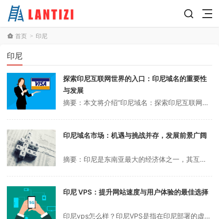
首页
印尼
>
印尼
探索印尼互联网世界的入口：印尼域名的重要性
与发展
摘要：本文将介绍“印尼域名：探索印尼互联网世界的入口”，这将引起读者的兴趣，并提供相关的背景信息。作为世界第四大人口国家，印尼拥有庞大的互联网用户，其中域名是许多企业和个人进入互联网世界的渠道。1、印尼域名的重要性1. 印尼互联网的发展印尼是世界上最大的群岛国家，人口超过2.7亿。与此同时，印尼的互联网也在迅...
印尼域名市场：机遇与挑战并存，发展前景广阔
摘要：印尼是东南亚最大的经济体之一，其互联网市场发展迅速，其域名市场也面临着巨大的机遇与挑战。本文将从域名市场整体走势、注册难度、市场竞争状况、政策监管四个方面阐述印尼域名市场的机遇与挑战。图片：1. 总体趋势随着印尼互联网普及率不断提升，印尼域名市场潜力巨大。虽然目前市场以机构和企业为主，但随着互联网和移动...
印尼 VPS：提升网站速度与用户体验的最佳选择
印尼vps怎么样？印尼VPS是指在印尼部署的虚拟专用服务器(VPS)。VPS是一种将物理服务器分为多个独立虚拟服务器的虚拟化技术。每个虚拟服务器都有自己的操作系统、磁盘空间、内存和计算资源。印尼VPS是专门为印尼用户提供的VPS服务。其优点是可以提供更快的访问速度和更好的用户体验，也有利于提高网站在当地搜索引...