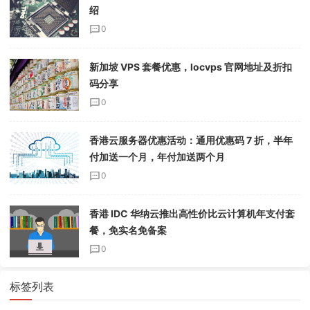
绍
0
新加坡 VPS 套餐优惠，locvps 官网地址及折扣
码分享
0
香港云服务器优惠活动：通用优惠码 7 折，半年
付加送一个月，年付加送两个月
0
香港 IDC 华纳云推出高性价比云计算机年支付套
餐，免实名免备案
0
标签列表