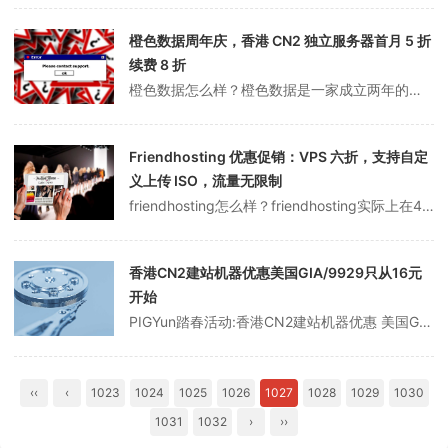
橙色数据周年庆，香港 CN2 独立服务器首月 5 折
续费 8 折
橙色数据怎么样？橙色数据是一家成立两年的中国主机企业。商家销售独立服务器和VPS等服务。机房包括中国金化/枣庄/香港、洛杉矶和日本。从昨天开始，商家开始了为期10天的周年纪念活动。从独立服务器到VPS，都有折扣。香港CN2独立服务器首月有50%的折扣和80%的续费。需要安全站的用户可以选择。点击进入：官方网站...
Friendhosting 优惠促销：VPS 六折，支持自定
义上传 ISO，流量无限制
friendhosting怎么样？friendhosting实际上在4月4日发布了所谓的网站管理员哭笑不得的优惠促销信息“404” NOT FOUND”。8个机房的VPS一直持续到4月19日，全部6折，低至10欧元半年。更有特色的是，除了支持传统的Linux等系统外，官方支持自定义上传ISO，你可以自己做；此...
香港CN2建站机器优惠美国GIA/9929只从16元
开始
PIGYun踏春活动:香港CN2建站机器优惠 美国GIA/9929只从16元开始 韩国CN2只有14元！PIGYun好吗？PIGYun是一家中国企业，自2019年初以来一直在运营，已经稳定运营了近两年。PIGYun开展了“踏春”活动，韩国CN2低至14元。如有必要，请注意。点击进入：pigyun官方网站地址p...
‹‹
‹
1023
1024
1025
1026
1027
1028
1029
1030
1031
1032
›
››