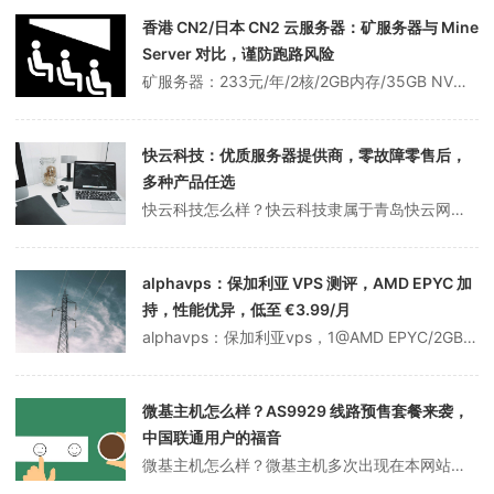
香港 CN2/日本 CN2 云服务器：矿服务器与 Mine
Server 对比，谨防跑路风险
矿服务器：233元/年/2核/2GB内存/35GB NVME空间/不限流量/15Mbps-20Mbps带宽/KVM/香港CN2/日本CN2云服务器。 那么mineserver呢，MineServer是一家中国企业，主要提供香港CN2 KVM VPS、日本CN2 KVM VPS、端口转发等服务，这些都是之前已经...
快云科技：优质服务器提供商，零故障零售后，
多种产品任选
快云科技怎么样？快云科技隶属于青岛快云网络科技有限公司，我们以服务客户、服务大众的理念运营，自营机器，线路优良、价格低廉，目前使用客户已达3500+，在尽可能做到零故障零售后，主营产品有：香港弹性云服务器、美国vps和日本vps、香港实体机、国内高防实体机和美日高防实体机。所有配置都有20M带宽，国内回程三网...
alphavps：保加利亚 VPS 测评，AMD EPYC 加
持，性能优异，低至 €3.99/月
alphavps：保加利亚vps，1@AMD EPYC/2GB内存/10GB NVMe空间/1TB流量/1Gbps端口/KVM,€3.99/月。alphavps怎么样？alphavps是2013年成立的美国主机公司(VAT: BG20282677)提供VPS、独立服务器等。现在有几款保加利亚KVM VPS，C...
微基主机怎么样？AS9929 线路预售套餐来袭，
中国联通用户的福音
微基主机怎么样？微基主机多次出现在本网站的文章中，原名50OVZ和50KVM，去年合并平台后更名为微基主机，商家销售商的产品也非常全面，VPS、所有的虚拟主机和独立服务器都有。最近商家推出了洛杉矶AS9929线的预售套餐。前段时间火爆的AS4837已经跨越，晚高峰也是卡的致命。目前，中国联通的AS9929线路...