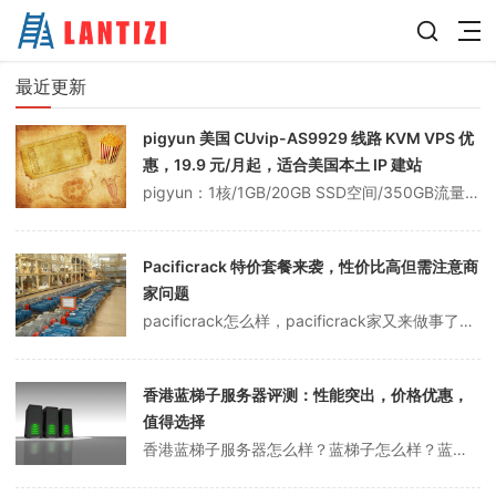
最近更新
pigyun 美国 CUvip-AS9929 线路 KVM VPS 优
惠，19.9 元/月起，适合美国本土 IP 建站
pigyun：1核/1GB/20GB SSD空间/350GB流量/50Mbps-300Mbps端口//KVM/洛杉矶/电信GIA 联通9929;美国本土ip，19.9元/月。PIGYun，中国商家成立于2019年，主要提供香港、韩国等KVM VPS。现在新推出美国 CUvip-AS9929 线路KVM VPS...
Pacificrack 特价套餐来袭，性价比高但需注意商
家问题
pacificrack怎么样，pacificrack家又来做事了，前段时间20.21美元套餐刚刚过去。今天，Pacificrack商家又发布了一个特价套餐，性价比还是很高的。依托洛杉矶qn机房的背景，商家的任性度相当高。上次没抢到的朋友可以上这辆车，后续机房可能会因为库存不足而涨价。注：本网站黑名单IDC，平...
香港蓝梯子服务器评测：性能突出，价格优惠，
值得选择
香港蓝梯子服务器怎么样？蓝梯子怎么样？蓝梯子主要经营香港云服务器、香港vps主机和香港物理服务器。蓝梯子成立于2017年，经过数十年的云计算行业经验和5年的云计算蛰伏。蓝梯子为中小企业和个人站长提供优质稳定的云计算产品，如云服务器、云虚拟主机、域名注册、主机托管等。目前，蓝梯子推出了BGP线和CN2线高防香港...