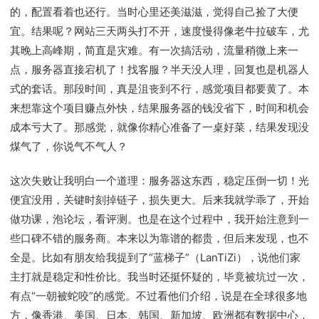
的，配置看着也还行。当时心里还美滋滋，觉得自己捡了大便
宜。结果呢？网站三天两头打不开，速度慢得像老牛拉破车，尤
其晚上高峰期，简直是灾难。有一次搞活动，流量稍微上来一
点，服务器直接宕机了！找客服？半天没人理，回复也是机器人
式的套话。那段时间，真是沮丧到不行，感觉项目都要黄了。本
来想靠这个项目赚点外快，结果服务器的钱没省下，时间和机会
成本亏大了。那感觉，就像你精心准备了一桌好菜，结果发现没
煤气了，你说气不气人？
这次失败让我明白一个道理：服务器这东西，稳定压倒一切！光
便宜没用，关键时刻掉链子，损失更大。后来我就学乖了，开始
做功课，泡论坛，看评测。也是在这个过程中，我开始注意到一
些口碑不错的服务商。本来以为靠谱的都贵，但后来发现，也不
全是。比如有朋友给我提到了“蓝梯子”（LanTiZi），说他们家
主打就是稳定和性价比。我当时还挺怀疑的，毕竟被坑过一次，
有点“一朝被蛇咬”的感觉。不过看他们介绍，说是在全球很多地
方，像香港、美国、日本、韩国、新加坡、欧洲都有数据中心，