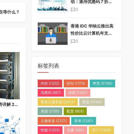
动：通用优惠码 7 折，
半年付加送一个月，年
0
在等什么？
付加送两个月
香港 IDC 华纳云推出高
性价比云计算机年支付
套餐，免实名免备案
0
标签列表
内存
(1222)
折扣
(1215)
带宽
(3760)
优惠码
(857)
线路
(1647)
香港云服务器
(2003)
硬盘
(1040)
香港云服务器免备案优势详解 2026：快速上线，无需等待备案
美国
(2155)
配置
(805)
云服务器
(2321)
香港
(2361)
性能
(1205)
流量
(990)
用户
(1384)