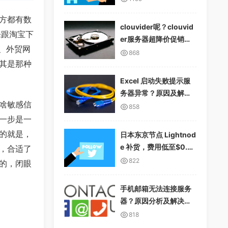
方都有数
clouvider呢？clouvid
来跟淘宝下
er服务器超降价促销，1
播、外贸网
0Gbps无限流量
868
其是那种
Excel 启动失败提示服
务器异常？原因及解决
啥敏感信
方案详解
858
一步是一
的就是，
日本东京节点 Lightnod
e 补货，费用低至$0.01
，合适了
2/小时，支持多种支付
822
的，闭眼
方式
手机邮箱无法连接服务
器？原因分析及解决方
案
818