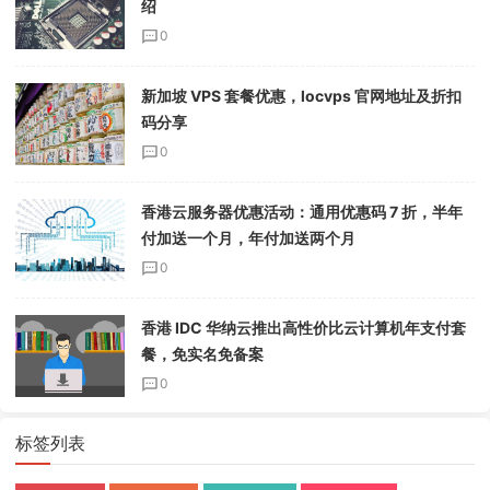
绍
0
新加坡 VPS 套餐优惠，locvps 官网地址及折扣
码分享
0
香港云服务器优惠活动：通用优惠码 7 折，半年
付加送一个月，年付加送两个月
0
香港 IDC 华纳云推出高性价比云计算机年支付套
餐，免实名免备案
0
标签列表