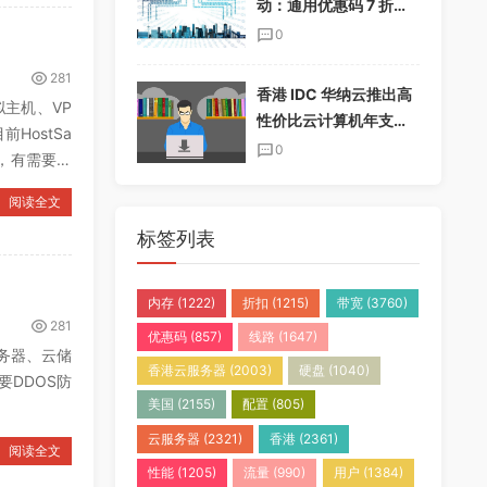
动：通用优惠码 7 折，
半年付加送一个月，年
0
付加送两个月
281
香港 IDC 华纳云推出高
拟主机、VP
性价比云计算机年支付
HostSa
套餐，免实名免备案
0
码，有需要的
阅读全文
标签列表
内存
(1222)
折扣
(1215)
带宽
(3760)
281
优惠码
(857)
线路
(1647)
服务器、云储
香港云服务器
(2003)
硬盘
(1040)
要DDOS防
美国
(2155)
配置
(805)
云服务器
(2321)
香港
(2361)
阅读全文
性能
(1205)
流量
(990)
用户
(1384)