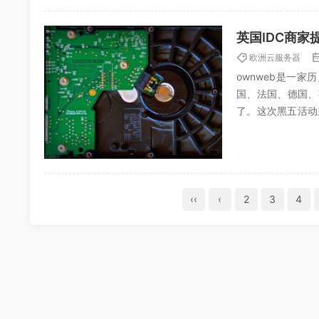
英国IDC商
欧洲云服务器
ownweb是一
国、法国、德国、
了。这次黑五活动
不错。不过站长看了
‹‹
‹
2
3
4