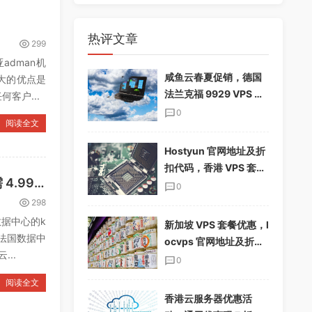
热评文章
299
adman机
咸鱼云春夏促销，德国
最大的优点是
法兰克福 9929 VPS 下
客户...
单享 85%折扣，配置翻
0
阅读全文
倍，仅$19.12/季
Hostyun 官网地址及折
扣代码，香港 VPS 套餐
wishosting 法国 vps 促销：大硬盘、无限流量、免费 ddos 高防，仅需 4.99 美元/月
介绍
0
298
数据中心的k
新加坡 VPS 套餐优惠，l
，法国数据中
ocvps 官网地址及折扣
..
码分享
0
阅读全文
香港云服务器优惠活