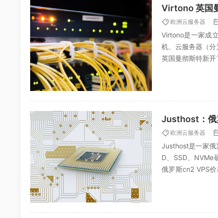
Virtono 
欧洲云服务器
Virtono是
机、云服务器（分为
英国曼彻斯特新开
用。不过这个...
Justhos
欧洲云服务器
Justhost是
D、SSD、NVM
俄罗斯cn2 VP
支...