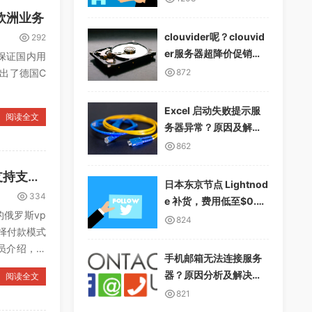
展欧洲业务
clouvider呢？clouvid
292
er服务器超降价促销，1
是保证国内用
0Gbps无限流量
推出了德国C
872
Excel 启动失败提示服
阅读全文
务器异常？原因及解决
方案详解
862
俄罗斯 vps 推荐：HostVDS 超级便宜，1 核 1G 内存低至 5.5 元/月，支持支付宝
日本东京节点 Lightnod
334
e 补货，费用低至$0.01
的俄罗斯vp
2/小时，支持多种支付
824
选择付款模式
方式
人员介绍，他
手机邮箱无法连接服务
器？原因分析及解决方
阅读全文
案
821