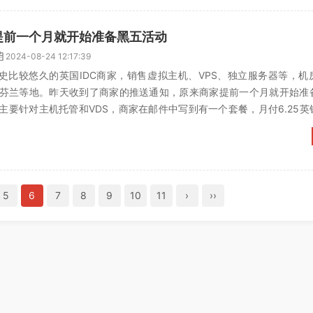
家提前一个月就开始准备黑五活动
2024-08-24 12:17:39
家历史比较悠久的英国IDC商家，销售虚拟主机、VPS、独立服务器等，
芬兰等地。昨天收到了商家的推送通知，原来商家提前一个月就开始准
主要针对主机托管和VDS，商家在邮件中写到有一个套餐，月付6.25英
一下商家的活动...
5
6
7
8
9
10
11
›
››