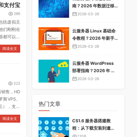
 和支付宝
南？2026 年数据迁移
教程，无缝切换服务器
286
2026-03-26
品包括虚拟主
，他们刚刚在
云服务器 Linux 基础命
器都可以使
令教程？2026 年新手
入门指南，常用命令大
2026-03-26
阅读全文
全
云服务器 WordPress
部署指南？2026 年 Wo
rdPress 安装配置教
2026-03-26
322
程，快速建站
器销售，HD
罗斯VPS、
热门文章
0元），支持
阅读全文
CS1.6 服务器搭建教
程：从下载安装到邀请
好友畅玩
1208