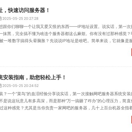
地址，快速访问服务器！
2025-05-25 20:27:28
想跟你们聊聊一个让我又爱又恨的东西——IP地址设置。说实话，第一次
一抹黑，完全搞不懂为啥连个服务器都这么麻烦。你有没有过那种感觉？
被一堆数字搞得头晕脑胀？先说说IP地址是啥吧。简单来说，它就像是服
地址，你压根找不到...
统安装指南，助您轻松上手！
2025-05-25 20:24:52
装？一个“菜鸟”的血泪经验分享说实话，第一次接触网吧服务器系统安装
不是说这玩意儿有多高深，而是那种“万一搞砸了咋办”的心理压力，简直
过这种感觉？尤其是当你负责一家网吧的服务器，几十上百台机器全指着
种责任感，啧啧，真...