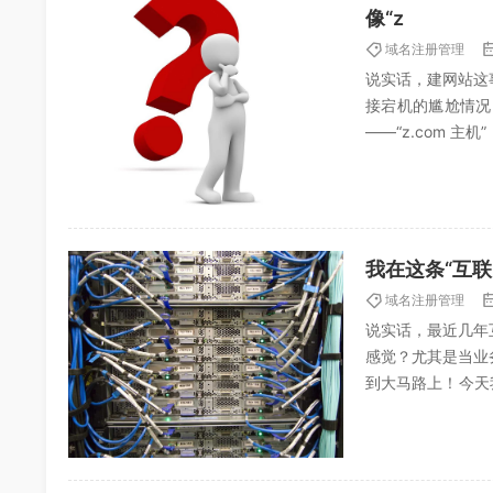
像“z
域名注册管理
说实话，建网站这
接宕机的尴尬情况
——“z.com 
小白，本来想随便挑
我在这条“互
域名注册管理
说实话，最近几年
感觉？尤其是当业
到大马路上！今天
——四川主机托管服