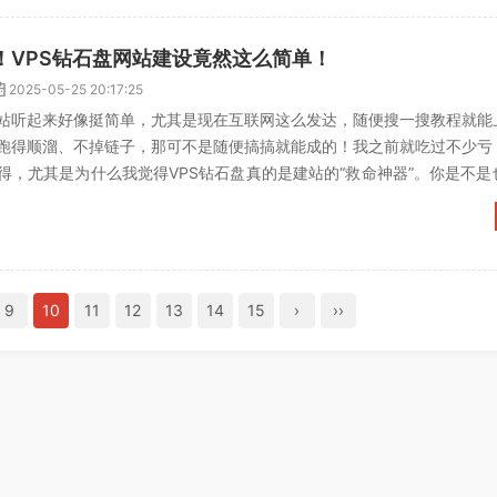
！VPS钻石盘网站建设竟然这么简单！
2025-05-25 20:17:25
站听起来好像挺简单，尤其是现在互联网这么发达，随便搜一搜教程就能
跑得顺溜、不掉链子，那可不是随便搞搞就能成的！我之前就吃过不少亏
得，尤其是为什么我觉得VPS钻石盘真的是建站的“救命神器”。你是不是
掉的尴尬？咱们今天...
9
10
11
12
13
14
15
›
››