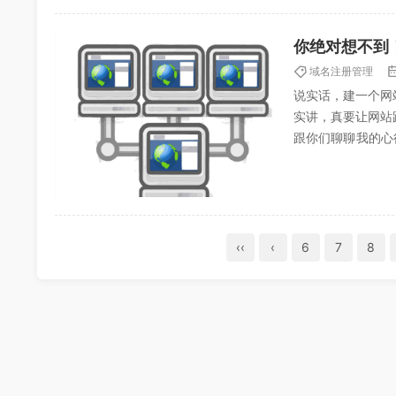
你绝对想不到
域名注册管理
说实话，建一个网
实讲，真要让网站
跟你们聊聊我的心
站卡顿、甚至直接挂
‹‹
‹
6
7
8