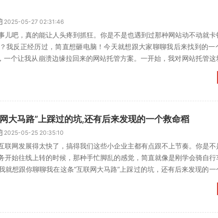
2025-05-27 02:31:46
事儿吧，真的能让人头疼到抓狂。你是不是也遇到过那种网站动不动就卡
？我反正经历过，简直想砸电脑！今天就想跟大家聊聊我后来找到的一
主机”，一个让我从崩溃边缘拉回来的网站托管方案。一开始，我对网站托管
个便宜的凑合用，...
联网大马路”上踩过的坑,还有后来发现的一个救命稻
2025-05-25 20:35:10
互联网发展得太快了，搞得我们这些小企业主都有点跟不上节奏。你是不
务开始往线上转的时候，那种手忙脚乱的感觉，简直就像是刚学会骑自行
我就想跟你聊聊我在这条“互联网大马路”上踩过的坑，还有后来发现的一
务。一开始啊，我压根...