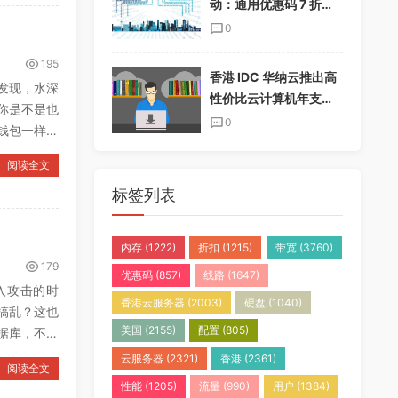
动：通用优惠码 7 折，
半年付加送一个月，年
0
付加送两个月
195
香港 IDC 华纳云推出高
发现，水深
性价比云计算机年支付
你是不是也
套餐，免实名免备案
0
钱包一样抓
阅读全文
标签列表
内存
(1222)
折扣
(1215)
带宽
(3760)
179
优惠码
(857)
线路
(1647)
注入攻击的时
香港云服务器
(2003)
硬盘
(1040)
搞乱？这也
美国
(2155)
配置
(805)
据库，不然
云服务器
(2321)
香港
(2361)
阅读全文
性能
(1205)
流量
(990)
用户
(1384)