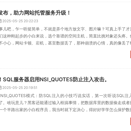
发布，助力网站托管服务升级！
2025-05-25 20:22:23
事儿吧，乍一听挺简单，不就是弄个地方放文字、图片嘛？可真上手了才
们这种刚起步的小白来说，选个靠谱的空间主机，简直比挑对象还头疼。
不小心，网站卡顿、宕机，甚至数据丢了，那种崩溃的心情，真的像丢了
到底是个啥。其实吧，简...
SQL服务器启用NSI_QUOTES防止注入攻击。
2025-05-25 20:19:51
NSI_QUOTES模式：防SQL注入的小技巧说实话，第一次听说SQL
了。啥玩意儿？黑客还能通过输入框搞事情，把数据库里的数据偷走或者
一个半路出家的小白程序员，我当时就下定决心，得好好学学怎么保护数
被搞了，那可...