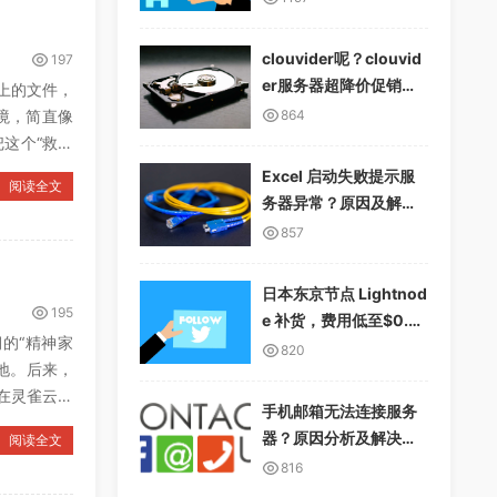
clouvider呢？clouvid
197
er服务器超降价促销，1
上的文件，
0Gbps无限流量
境，简直像
864
把这个“救命
Excel 启动失败提示服
阅读全文
务器异常？原因及解决
方案详解
857
日本东京节点 Lightnod
195
e 补货，费用低至$0.01
的“精神家
2/小时，支持多种支付
820
地。后来，
方式
在灵雀云的
手机邮箱无法连接服务
器？原因分析及解决方
阅读全文
案
816