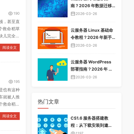
南？2026 年数据迁移
教程，无缝切换服务器
190
2026-03-26
顿，甚至直
个救命稻草
云服务器 Linux 基础命
这块儿完全是
令教程？2026 年新手
入门指南，常用命令大
2026-03-26
阅读全文
全
云服务器 WordPress
部署指南？2026 年 Wo
rdPress 安装配置教
2026-03-26
195
程，快速建站
是也有这种
车就被人推
热门文章
个救命稻草
阅读全文
CS1.6 服务器搭建教
程：从下载安装到邀请
好友畅玩
1197