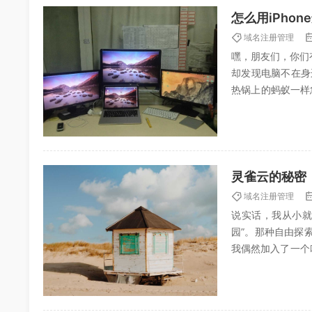
怎么用iPho
域名注册管理
嘿，朋友们，你们
却发现电脑不在身
热锅上的蚂蚁一样
技能”学到手，真的
灵雀云的秘密
域名注册管理
说实话，我从小就
园”。那种自由探
我偶然加入了一个
那些奇妙经历，嘿嘿