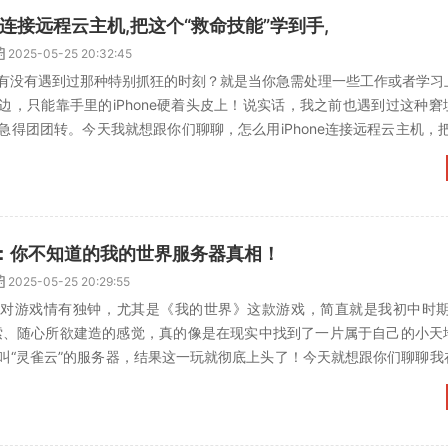
ne连接远程云主机,把这个“救命技能”学到手,
2025-05-25 20:32:45
有没有遇到过那种特别抓狂的时刻？就是当你急需处理一些工作或者学习
边，只能靠手里的iPhone硬着头皮上！说实话，我之前也遇到过这种窘
急得团团转。今天我就想跟你们聊聊，怎么用iPhone连接远程云主机，
能省不少心！...
：你不知道的我的世界服务器真相！
2025-05-25 20:29:55
对游戏情有独钟，尤其是《我的世界》这款游戏，简直就是我初中时期
索、随心所欲建造的感觉，真的像是在现实中找到了一片属于自己的小天
叫“灵雀云”的服务器，结果这一玩就彻底上头了！今天就想跟你们聊聊我
，说不定你听完也想去试...