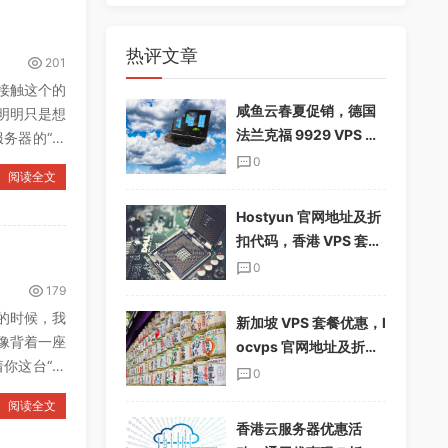
热评文章
201
接触这个的
咸鱼云春夏促销，德国
明明只是想
法兰克福 9929 VPS 下
务器的“家
单享 85%折扣，配置翻
0
阅读全文
倍，仅$19.12/季
Hostyun 官网地址及折
扣代码，香港 VPS 套餐
介绍
0
179
的时候，我
新加坡 VPS 套餐优惠，l
像背着一座
ocvps 官网地址及折扣
你这台“心
码分享
0
阅读全文
香港云服务器优惠活