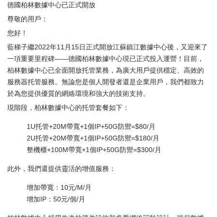
德國柏林數據中心已正式開放
尊敬的用戶：
您好！
藍梯子繼2022年11月15日正式開放江蘇鎮江數據中心後，又迎來了
一項重要里程碑——德國柏林數據中心現已正式投入運營！目前，
柏林數據中心已全面開放托管業務，為廣大用戶提供穩定、高效的
服務器托管服務。無論您是個人開發者還是企業用戶，我們都致力
於為您提供優質的網絡環境和強大的技術支持。
現階段，柏林數據中心的托管套餐如下：
1U托管+20M帶寬+1個IP+50G防禦=$80/月
2U托管+20M帶寬+1個IP+50G防禦=$180/月
整機櫃+100M帶寬+1個IP+50G防禦=$300/月
此外，我們還提供靈活的增值服務：
增加帶寬：10元/M/月
增加IP：50元/個/月